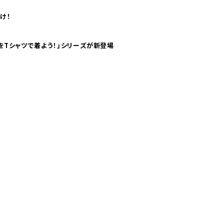
け！
気分！ pTaに「 世界の空港をTシャツで着よう！」シリーズが新登場