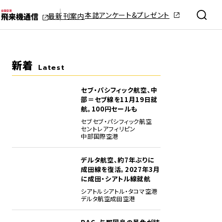
本誌アンケート&プレゼント
最新刊案内
新着
Latest
セブ・パシフィック航空、中
部＝セブ線を11月19日就
航。100円セールも
セブ
セブ・パシフィック航空
セントレア
フィリピン
中部国際空港
デルタ航空、約7年ぶりに
成田線を復活。2027年3月
に成田・シアトル線就航
シアトル
シアトル・タコマ空港
デルタ航空
成田空港