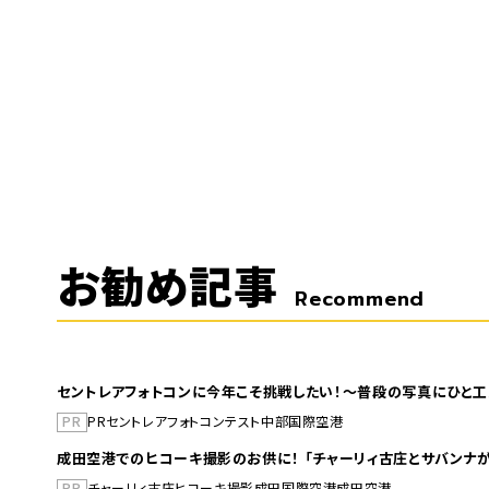
お勧め記事
Recommend
セントレアフォトコンに今年こそ挑戦したい！～普段の写真にひと工
PR
PR
セントレア
フォトコンテスト
中部国際空港
成田空港でのヒコーキ撮影のお供に！ 「チャーリィ古庄とサバンナが
PR
チャーリィ古庄
ヒコーキ撮影
成田国際空港
成田空港