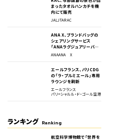
RAC、与那国島の景色が詰
まったタオルハンカチを機
内にて販売
JAL
JTA
RAC
ANA X、ブランドバッグの
シェアリングサービス
「ANAラグジュアリーバッ
グ」開始
ANA
ANA X
ー。そのままでは降下角が小さすぎて着陸がむずかしいため、主翼の上にスポイラ
エールフランス、パリCDG
の「ラ・プルミエール」専用
ラウンジを刷新
エールフランス
パリ=シャルル・ド・ゴール空港
ランキング
Ranking
航空科学博物館で「世界を
1