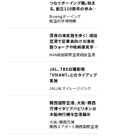
つなぐボーイング展」始ま
る。創立110周年の歩みを
貴重な資料でたどる
Boeing
ボーイング
航空科学博物館
深夜の滑走路を歩く！ 成田
2
空港で従業員向けの滑走
路ウォークや格納庫見学イ
ベントを初開催
NAA
成田国際空港
成田空港
JAL、TBS日曜劇場
3
「VIVANT」とのタイアップ
実施
JAL
JALマイレージバンク
関西国際空港、大阪・関西
4
万博イタリアパビリオンの
木製飛行機を空港展示
大阪・関西万博
関西エアポート
関西国際空港