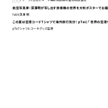
航空写真家・深澤明が写し出す旅客機の世界を大判ポスターでお届
fabli
深澤 明
この夏は空港コードTシャツで海外旅行
pTa
Tシャツ
ヒコーキグッズ
空港