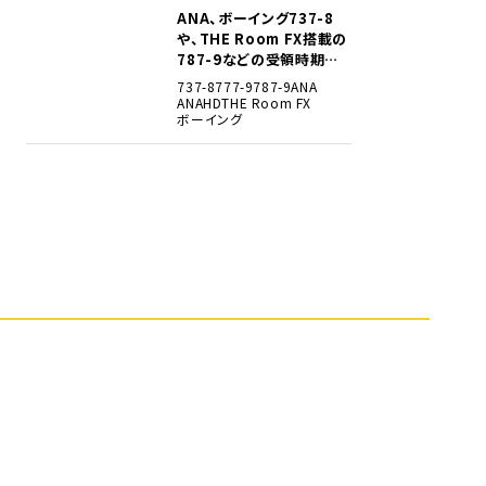
ANA、ボーイング737-8
5
や、THE Room FX搭載の
787-9などの受領時期見
込みを明らかに
737-8
777-9
787-9
ANA
ANAHD
THE Room FX
ボーイング