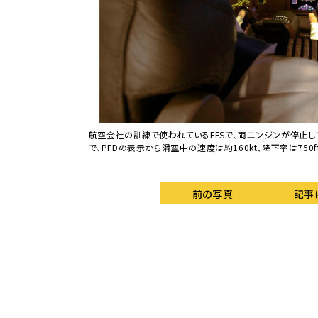
える。それを嫌う離陸
航空会社の訓練で使われているFFSで、両エンジンが停止して
で、PFDの表示から滑空中の速度は約160kt、降下率は750
前の写真
記事