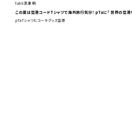
fabli
深澤 明
この夏は空港コードTシャツで海外旅行
pTa
Tシャツ
ヒコーキグッズ
空港