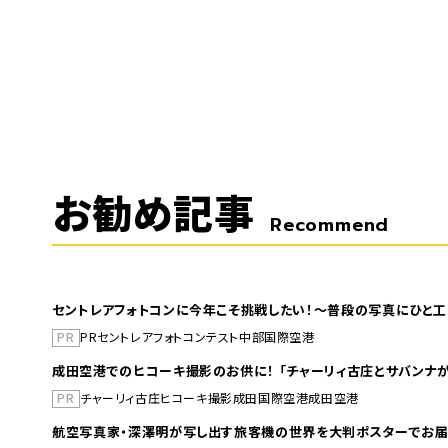
お勧め記事
Recommend
セントレアフォトコンに今年こそ挑戦したい！～普段の写真にひと工
PR
PR
セントレア
フォトコンテスト
中部国際空港
成田空港でのヒコーキ撮影のお供に！ 「チャーリィ古庄とサバンナが
PR
チャーリィ古庄
ヒコーキ撮影
成田国際空港
成田空港
航空写真家・深澤明が写し出す旅客機の世界を大判ポスターでお届