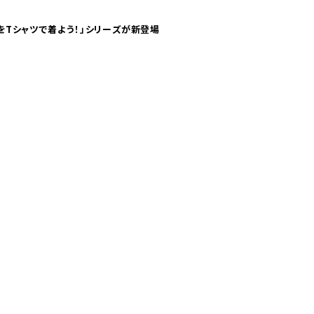
気分！ pTaに「 世界の空港をTシャツで着よう！」シリーズが新登場