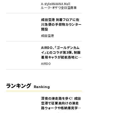
A-style
ANA
ANA Mall
ルーク・オザワ
全日空商事
成田空港 到着フロアに佐
川急便の手荷物カウンター
開設
成田空港
AIRDO、「ゴールデンカム
イ」とのコラボ第3弾。制服
着用キャラが就航各地に登
場
AIRDO
ランキング
Ranking
深夜の滑走路を歩く！ 成田
1
空港で従業員向けの滑走
路ウォークや格納庫見学イ
ベントを初開催