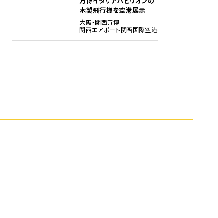
万博イタリアパビリオンの
木製飛行機を空港展示
大阪・関西万博
関西エアポート
関西国際空港