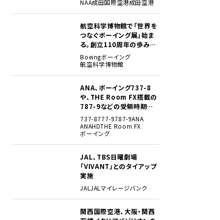
NAA
成田国際空港
成田空港
航空科学博物館で「世界を
2
つなぐボーイング展」始ま
る。創立110周年の歩みを
貴重な資料でたどる
Boeing
ボーイング
航空科学博物館
ANA、ボーイング737-8
3
や、THE Room FX搭載の
787-9などの受領時期見
込みを明らかに
737-8
777-9
787-9
ANA
ANAHD
THE Room FX
ボーイング
JAL、TBS日曜劇場
4
「VIVANT」とのタイアップ
実施
JAL
JALマイレージバンク
関西国際空港、大阪・関西
5