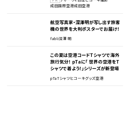
成田国際空港
成田空港
航空写真家・深澤明が写し出す旅客
機の世界を大判ポスターでお届け！
fabli
深澤 明
この夏は空港コードTシャツで海外
旅行気分！ pTaに「 世界の空港をT
シャツで着よう！」シリーズが新登場
pTa
Tシャツ
ヒコーキグッズ
空港