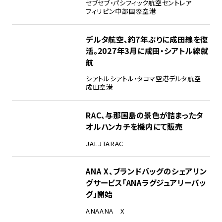
セブ
セブ・パシフィック航空
セントレア
フィリピン
中部国際空港
デルタ航空、約7年ぶりに成田線を復
活。2027年3月に成田・シアトル線就
航
シアトル
シアトル・タコマ空港
デルタ航空
成田空港
RAC、与那国島の景色が詰まったタ
オルハンカチを機内にて販売
JAL
JTA
RAC
ANA X、ブランドバッグのシェアリン
グサービス「ANAラグジュアリーバッ
グ」開始
ANA
ANA X