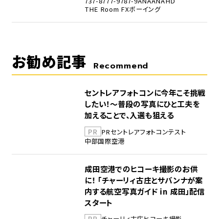
737-8
777-9
787-9
ANA
ANAHD
THE Room FX
ボーイング
お勧め記事
Recommend
セントレアフォトコンに今年こそ挑戦
したい！～普段の写真にひと工夫を
加えることで、入選も狙える
PR
PR
セントレア
フォトコンテスト
中部国際空港
成田空港でのヒコーキ撮影のお供
に！ 「チャーリィ古庄とサバンナが案
内する航空写真ガイド in 成田」配信
スタート
PR
チャーリィ古庄
ヒコーキ撮影