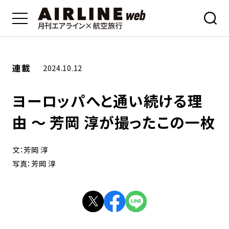
連載
2024.10.12
ヨーロッパへと通い続ける理
由 ～ 芳岡 淳が撮ったこの一枚
文：芳岡 淳
写真：芳岡 淳