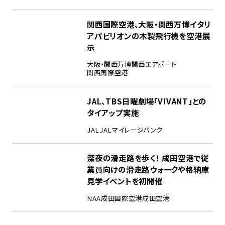
3
関西国際空港、大阪・関西万博イタリ
アパビリオンの木製飛行機を空港展
示
大阪・関西万博
関西エアポート
関西国際空港
4
JAL、TBS日曜劇場「VIVANT」との
タイアップ実施
JAL
JALマイレージバンク
5
深夜の滑走路を歩く！ 成田空港で従
業員向けの滑走路ウォークや格納庫
見学イベントを初開催
NAA
成田国際空港
成田空港