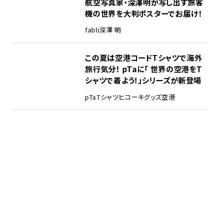
航空写真家・深澤明が写し出す旅客
機の世界を大判ポスターでお届け！
fabli
深澤 明
この夏は空港コードTシャツで海外
旅行気分！ pTaに「 世界の空港をT
シャツで着よう！」シリーズが新登場
pTa
Tシャツ
ヒコーキグッズ
空港