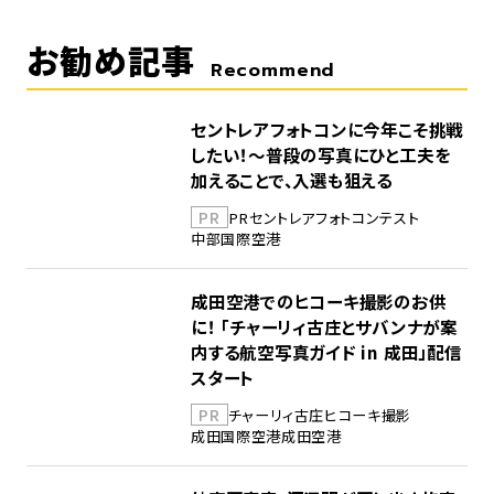
お勧め記事
Recommend
セントレアフォトコンに今年こそ挑戦
したい！～普段の写真にひと工夫を
加えることで、入選も狙える
PR
PR
セントレア
フォトコンテスト
中部国際空港
成田空港でのヒコーキ撮影のお供
に！ 「チャーリィ古庄とサバンナが案
内する航空写真ガイド in 成田」配信
スタート
PR
チャーリィ古庄
ヒコーキ撮影
成田国際空港
成田空港