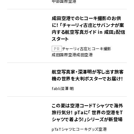
中部国際空港
成田空港でのヒコーキ撮影のお供
に！ 「チャーリィ古庄とサバンナが案
内する航空写真ガイド in 成田」配信
スタート
PR
チャーリィ古庄
ヒコーキ撮影
成田国際空港
成田空港
航空写真家・深澤明が写し出す旅客
機の世界を大判ポスターでお届け！
fabli
深澤 明
この夏は空港コードTシャツで海外
旅行気分！ pTaに「 世界の空港をT
シャツで着よう！」シリーズが新登場
pTa
Tシャツ
ヒコーキグッズ
空港