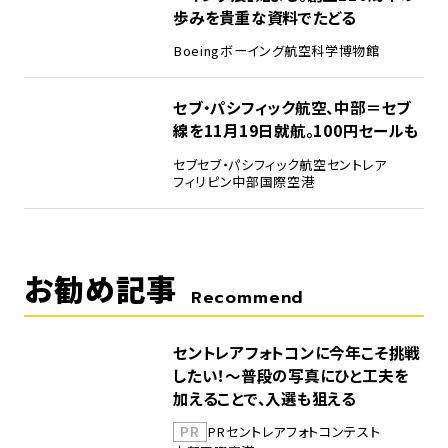
歩みを貴重な資料でたどる
Boeing
ボーイング
航空科学博物館
5
セブ・パシフィック航空、中部＝セブ
線を11月19日就航。100円セールも
セブ
セブ・パシフィック航空
セントレア
フィリピン
中部国際空港
お勧め記事
Recommend
セントレアフォトコンに今年こそ挑戦
したい！～普段の写真にひと工夫を
加えることで、入選も狙える
PR
PR
セントレア
フォトコンテスト