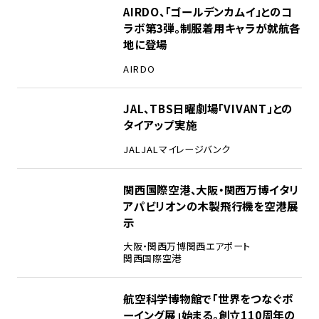
1
AIRDO、「ゴールデンカムイ」とのコ
ラボ第3弾。制服着用キャラが就航各
地に登場
AIRDO
2
JAL、TBS日曜劇場「VIVANT」との
タイアップ実施
JAL
JALマイレージバンク
3
関西国際空港、大阪・関西万博イタリ
アパビリオンの木製飛行機を空港展
示
大阪・関西万博
関西エアポート
関西国際空港
4
航空科学博物館で「世界をつなぐボ
ーイング展」始まる。創立110周年の