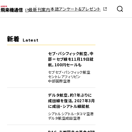
本誌アンケート&プレゼント
最新刊案内
新着
Latest
セブ・パシフィック航空、中
部＝セブ線を11月19日就
航。100円セールも
セブ
セブ・パシフィック航空
セントレア
フィリピン
中部国際空港
デルタ航空、約7年ぶりに
成田線を復活。2027年3月
に成田・シアトル線就航
シアトル
シアトル・タコマ空港
デルタ航空
成田空港