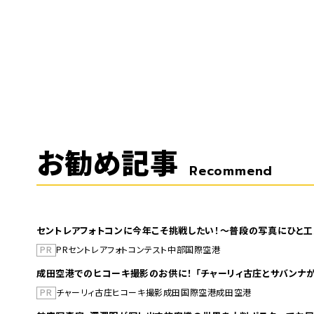
お勧め記事
Recommend
セントレアフォトコンに今年こそ挑戦したい！～普段の写真にひと工
PR
PR
セントレア
フォトコンテスト
中部国際空港
成田空港でのヒコーキ撮影のお供に！ 「チャーリィ古庄とサバンナが
PR
チャーリィ古庄
ヒコーキ撮影
成田国際空港
成田空港