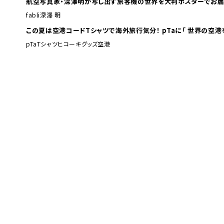
航空写真家・深澤明が写し出す旅客機の世界を大判ポスターでお届
fabli
深澤 明
この夏は空港コードTシャツで海外旅行
pTa
Tシャツ
ヒコーキグッズ
空港