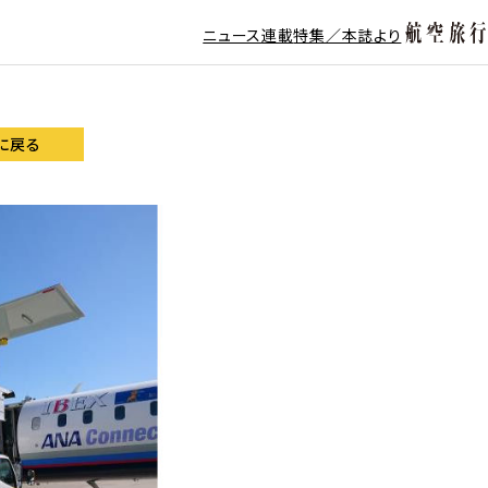
ニュース
連載
特集／本誌より
に戻る