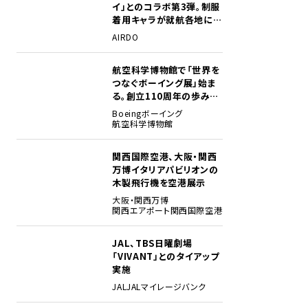
イ」とのコラボ第3弾。制服
着用キャラが就航各地に登
場
AIRDO
航空科学博物館で「世界を
2
つなぐボーイング展」始ま
る。創立110周年の歩みを
貴重な資料でたどる
Boeing
ボーイング
航空科学博物館
関西国際空港、大阪・関西
3
万博イタリアパビリオンの
木製飛行機を空港展示
大阪・関西万博
関西エアポート
関西国際空港
JAL、TBS日曜劇場
4
「VIVANT」とのタイアップ
実施
JAL
JALマイレージバンク