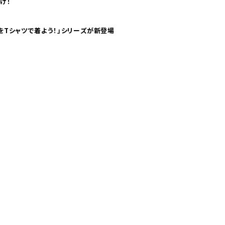
け！
気分！ pTaに「 世界の空港をTシャツで着よう！」シリーズが新登場