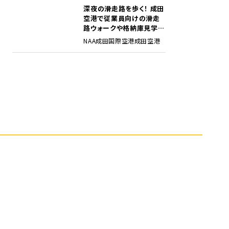
深夜の滑走路を歩く！ 成田
5
空港で従業員向けの滑走
路ウォークや格納庫見学イ
ベントを初開催
NAA
成田国際空港
成田空港