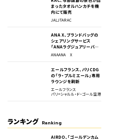
RAC、与那国島の景色が詰
まったタオルハンカチを機
内にて販売
JAL
JTA
RAC
ANA X、ブランドバッグの
シェアリングサービス
「ANAラグジュアリーバッ
グ」開始
ANA
ANA X
エールフランス、パリCDG
の「ラ・プルミエール」専用
ラウンジを刷新
エールフランス
パリ=シャルル・ド・ゴール空港
ランキング
Ranking
AIRDO、「ゴールデンカム
1