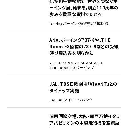
2
航空科学博物館で「世界をつなぐボ
ーイング展」始まる。創立110周年の
歩みを貴重な資料でたどる
Boeing
ボーイング
航空科学博物館
3
ANA、ボーイング737-8や、THE
Room FX搭載の787-9などの受領
時期見込みを明らかに
737-8
777-9
787-9
ANA
ANAHD
THE Room FX
ボーイング
4
JAL、TBS日曜劇場「VIVANT」との
タイアップ実施
JAL
JALマイレージバンク
5
関西国際空港、大阪・関西万博イタリ
アパビリオンの木製飛行機を空港展