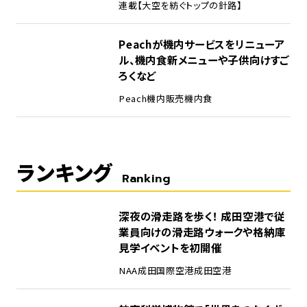
連載【大空を紡ぐトップの針路】
Peachが機内サービスをリニューア
ル、機内食新メニューや子供向けすご
ろくなど
Peach
機内販売
機内食
ランキング
Ranking
1
深夜の滑走路を歩く！ 成田空港で従
業員向けの滑走路ウォークや格納庫
見学イベントを初開催
NAA
成田国際空港
成田空港