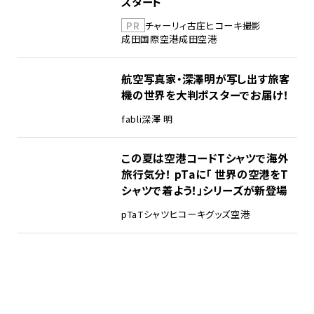
スタート
PR
チャーリィ古庄
ヒコーキ撮影
成田国際空港
成田空港
航空写真家・深澤明が写し出す旅客
機の世界を大判ポスターでお届け！
fabli
深澤 明
この夏は空港コードTシャツで海外
旅行気分！ pTaに「 世界の空港をT
シャツで着よう！」シリーズが新登場
pTa
Tシャツ
ヒコーキグッズ
空港