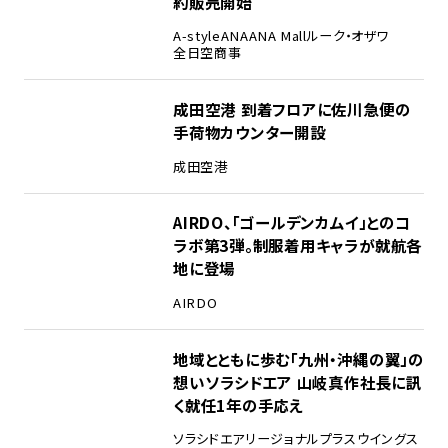
約販売開始
A-style
ANA
ANA Mall
ルーク・オザワ
全日空商事
成田空港 到着フロアに佐川急便の
手荷物カウンター開設
成田空港
AIRDO、「ゴールデンカムイ」とのコ
ラボ第3弾。制服着用キャラが就航各
地に登場
AIRDO
地域とともに歩む「九州・沖縄の翼」の
想い――ソラシドエア 山岐真作社長に訊
く就任1年の手応え
ソラシドエア
リージョナルプラスウイングス