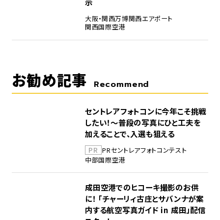
示
大阪・関西万博
関西エアポート
関西国際空港
お勧め記事
Recommend
セントレアフォトコンに今年こそ挑戦
したい！～普段の写真にひと工夫を
加えることで、入選も狙える
PR
PR
セントレア
フォトコンテスト
中部国際空港
成田空港でのヒコーキ撮影のお供
に！ 「チャーリィ古庄とサバンナが案
内する航空写真ガイド in 成田」配信