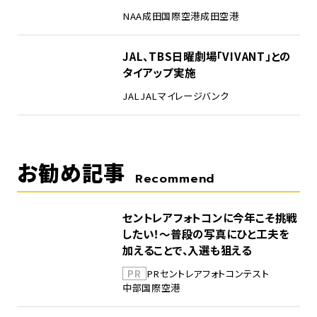
NAA
成田国際空港
成田空港
5
JAL、TBS日曜劇場「VIVANT」との
タイアップ実施
JAL
JALマイレージバンク
お勧め記事
Recommend
セントレアフォトコンに今年こそ挑戦
したい！～普段の写真にひと工夫を
加えることで、入選も狙える
PR
PR
セントレア
フォトコンテスト
中部国際空港