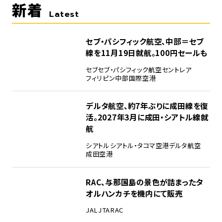
新着
Latest
セブ・パシフィック航空、中部＝セブ
線を11月19日就航。100円セールも
セブ
セブ・パシフィック航空
セントレア
フィリピン
中部国際空港
デルタ航空、約7年ぶりに成田線を復
活。2027年3月に成田・シアトル線就
航
シアトル
シアトル・タコマ空港
デルタ航空
成田空港
RAC、与那国島の景色が詰まったタ
オルハンカチを機内にて販売
JAL
JTA
RAC