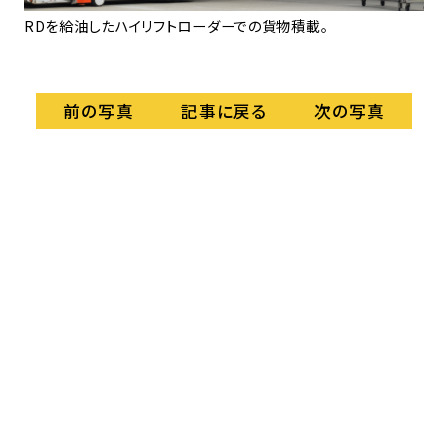
RDを給油したハイリフトローダーでの貨物積載。
こ
カ
記事に戻る
前の写真
次の写真