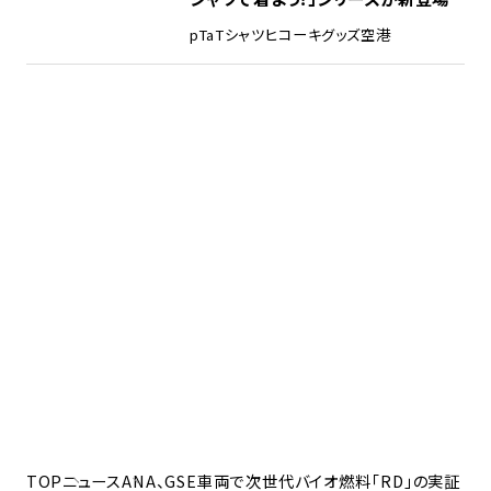
pTa
Tシャツ
ヒコーキグッズ
空港
TOP
ニュース
ANA、GSE車両で次世代バイオ燃料「RD」の実証