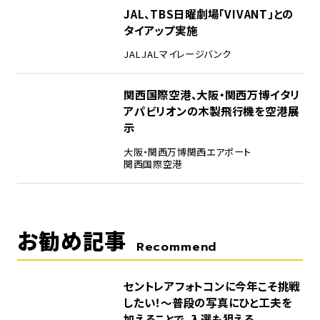
4
JAL、TBS日曜劇場「VIVANT」との
タイアップ実施
JAL
JALマイレージバンク
5
関西国際空港、大阪・関西万博イタリ
アパビリオンの木製飛行機を空港展
示
大阪・関西万博
関西エアポート
関西国際空港
お勧め記事
Recommend
セントレアフォトコンに今年こそ挑戦
したい！～普段の写真にひと工夫を
加えることで、入選も狙える