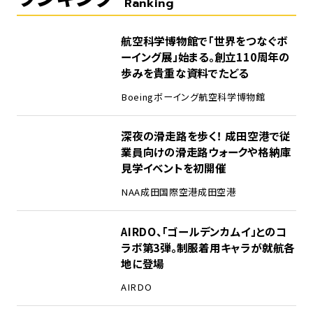
Ranking
1
航空科学博物館で「世界をつなぐボ
ーイング展」始まる。創立110周年の
歩みを貴重な資料でたどる
Boeing
ボーイング
航空科学博物館
2
深夜の滑走路を歩く！ 成田空港で従
業員向けの滑走路ウォークや格納庫
見学イベントを初開催
NAA
成田国際空港
成田空港
3
AIRDO、「ゴールデンカムイ」とのコ
ラボ第3弾。制服着用キャラが就航各
地に登場
AIRDO