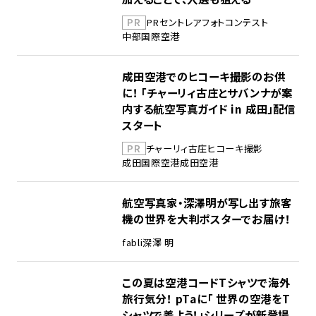
PR
PR
セントレア
フォトコンテスト
中部国際空港
成田空港でのヒコーキ撮影のお供
に！ 「チャーリィ古庄とサバンナが案
内する航空写真ガイド in 成田」配信
スタート
PR
チャーリィ古庄
ヒコーキ撮影
成田国際空港
成田空港
航空写真家・深澤明が写し出す旅客
機の世界を大判ポスターでお届け！
fabli
深澤 明
この夏は空港コードTシャツで海外
旅行気分！ pTaに「 世界の空港をT
シャツで着よう！」シリーズが新登場