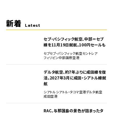
新着
Latest
セブ・パシフィック航空、中部＝セブ
線を11月19日就航。100円セールも
セブ
セブ・パシフィック航空
セントレア
フィリピン
中部国際空港
デルタ航空、約7年ぶりに成田線を復
活。2027年3月に成田・シアトル線就
航
シアトル
シアトル・タコマ空港
デルタ航空
成田空港
RAC、与那国島の景色が詰まったタ