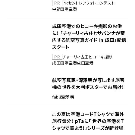
PR
PR
セントレア
フォトコンテスト
中部国際空港
成田空港でのヒコーキ撮影のお供
に！ 「チャーリィ古庄とサバンナが案
内する航空写真ガイド in 成田」配信
スタート
PR
チャーリィ古庄
ヒコーキ撮影
成田国際空港
成田空港
航空写真家・深澤明が写し出す旅客
機の世界を大判ポスターでお届け！
fabli
深澤 明
この夏は空港コードTシャツで海外
旅行気分！ pTaに「 世界の空港をT
シャツで着よう！」シリーズが新登場