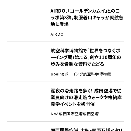
1
AIRDO、「ゴールデンカムイ」とのコ
ラボ第3弾。制服着用キャラが就航各
地に登場
AIRDO
2
航空科学博物館で「世界をつなぐボ
ーイング展」始まる。創立110周年の
歩みを貴重な資料でたどる
Boeing
ボーイング
航空科学博物館
3
深夜の滑走路を歩く！ 成田空港で従
業員向けの滑走路ウォークや格納庫
見学イベントを初開催
NAA
成田国際空港
成田空港
4
関西国際空港、大阪・関西万博イタリ