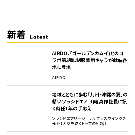
新着
Latest
AIRDO、「ゴールデンカムイ」とのコ
ラボ第3弾。制服着用キャラが就航各
地に登場
AIRDO
地域とともに歩む「九州・沖縄の翼」の
想い――ソラシドエア 山岐真作社長に訊
く就任1年の手応え
ソラシドエア
リージョナルプラスウイングス
連載【大空を紡ぐトップの針路】