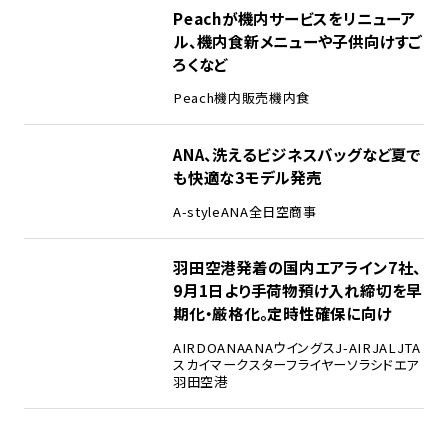
Peachが機内サービスをリニューア
ル、機内食新メニューや子供向けすご
ろくなど
Peach
機内販売
機内食
ANA、洗えるビジネスバッグなど夏で
も快適な3モデル発売
A-style
ANA
全日空商事
羽田空港発着の国内エアライン7社、
9月1日より手荷物預け入れ締切を早
期化・厳格化。定時性確保に向け
AIRDO
ANA
ANAウイングス
J-AIR
JAL
JTA
スカイマーク
スターフライヤー
ソラシドエア
羽田空港