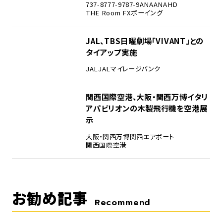
737-8
777-9
787-9
ANA
ANAHD
THE Room FX
ボーイング
4
JAL、TBS日曜劇場「VIVANT」との
タイアップ実施
JAL
JALマイレージバンク
5
関西国際空港、大阪・関西万博イタリ
アパビリオンの木製飛行機を空港展
示
大阪・関西万博
関西エアポート
関西国際空港
お勧め記事
Recommend