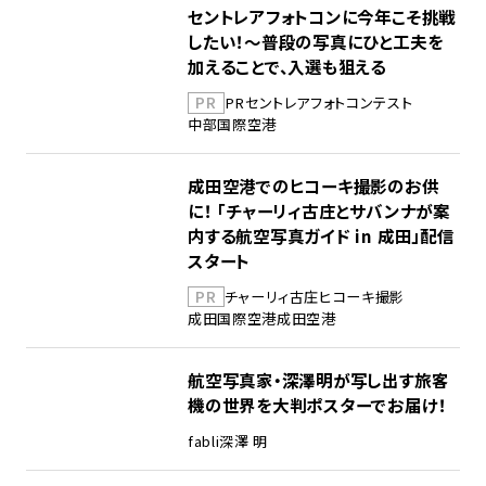
セントレアフォトコンに今年こそ挑戦
したい！～普段の写真にひと工夫を
加えることで、入選も狙える
PR
PR
セントレア
フォトコンテスト
中部国際空港
成田空港でのヒコーキ撮影のお供
に！ 「チャーリィ古庄とサバンナが案
内する航空写真ガイド in 成田」配信
スタート
PR
チャーリィ古庄
ヒコーキ撮影
成田国際空港
成田空港
航空写真家・深澤明が写し出す旅客
機の世界を大判ポスターでお届け！
fabli
深澤 明