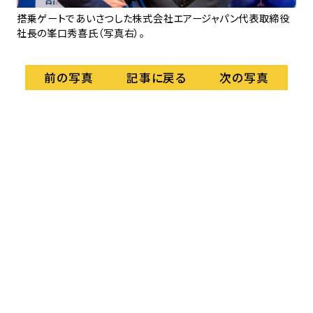
真手
搭乗ゲートであいさつした株式会社エアージャパン代表取締役
長
社長の峯口秀喜氏（写真右）。
記事に戻る
前の写真
次の写真