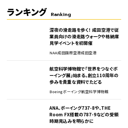
ランキング
Ranking
1
深夜の滑走路を歩く！ 成田空港で従
業員向けの滑走路ウォークや格納庫
見学イベントを初開催
NAA
成田国際空港
成田空港
2
航空科学博物館で「世界をつなぐボ
ーイング展」始まる。創立110周年の
歩みを貴重な資料でたどる
Boeing
ボーイング
航空科学博物館
3
ANA、ボーイング737-8や、THE
Room FX搭載の787-9などの受領
時期見込みを明らかに