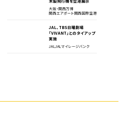
木製飛行機を空港展示
大阪・関西万博
関西エアポート
関西国際空港
JAL、TBS日曜劇場
5
「VIVANT」とのタイアップ
実施
JAL
JALマイレージバンク