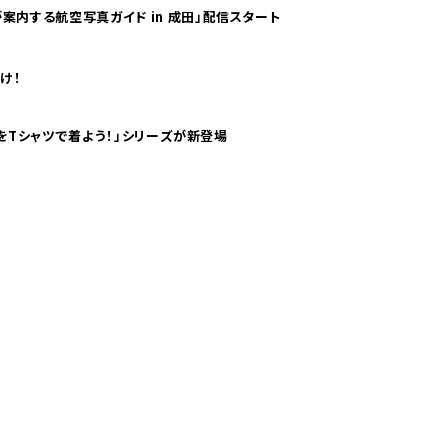
案内する航空写真ガイド in 成田」配信スタート
け！
気分！ pTaに「 世界の空港をTシャツで着よう！」シリーズが新登場