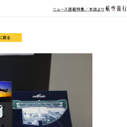
ニュース
連載
特集／本誌より
に戻る