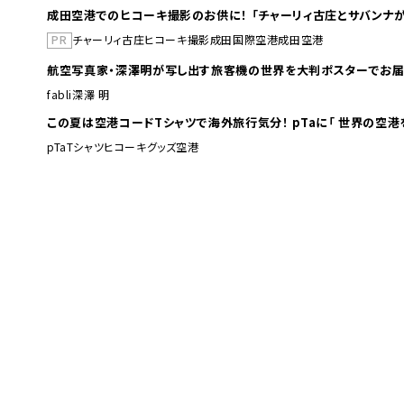
成田空港でのヒコーキ撮影のお供に！ 「チャーリィ古庄とサバンナが
PR
チャーリィ古庄
ヒコーキ撮影
成田国際空港
成田空港
航空写真家・深澤明が写し出す旅客機の世界を大判ポスターでお届
fabli
深澤 明
この夏は空港コードTシャツで海外旅行
pTa
Tシャツ
ヒコーキグッズ
空港