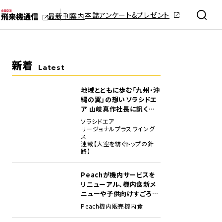
本誌アンケート&プレゼント
最新刊案内
新着
Latest
地域とともに歩む「九州・沖
縄の翼」の想い――ソラシドエ
ア 山岐真作社長に訊く就
任1年の手応え
ソラシドエア
リージョナルプラスウイング
ス
連載【大空を紡ぐトップの針
路】
Peachが機内サービスを
リニューアル、機内食新メ
ニューや子供向けすごろく
など
Peach
機内販売
機内食