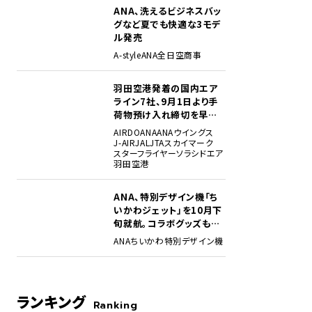
ANA、洗えるビジネスバッ
グなど夏でも快適な3モデ
ル発売
A-style
ANA
全日空商事
羽田空港発着の国内エア
ライン7社、9月1日より手
荷物預け入れ締切を早期
化・厳格化。定時性確保に
AIRDO
ANA
ANAウイングス
オブ・ドリームズ1階のフライトパーク内。
向け
J-AIR
JAL
JTA
スカイマーク
スターフライヤー
ソラシドエア
羽田空港
ANA、特別デザイン機「ち
いかわジェット」を10月下
旬就航。コラボグッズも展
開
ANA
ちいかわ
特別デザイン機
ランキング
Ranking