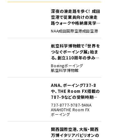
深夜の滑走路を歩く！ 成田
1
空港で従業員向けの滑走
路ウォークや格納庫見学イ
ベントを初開催
NAA
成田国際空港
成田空港
航空科学博物館で「世界を
2
つなぐボーイング展」始ま
る。創立110周年の歩みを
貴重な資料でたどる
Boeing
ボーイング
航空科学博物館
ANA、ボーイング737-8
3
や、THE Room FX搭載の
787-9などの受領時期見
込みを明らかに
737-8
777-9
787-9
ANA
ANAHD
THE Room FX
ボーイング
関西国際空港、大阪・関西
4
万博イタリアパビリオンの