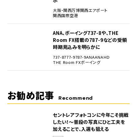
大阪・関西万博
関西エアポート
関西国際空港
5
ANA、ボーイング737-8や、THE
Room FX搭載の787-9などの受領
時期見込みを明らかに
737-8
777-9
787-9
ANA
ANAHD
THE Room FX
ボーイング
お勧め記事
Recommend
セントレアフォトコンに今年こそ挑戦
したい！～普段の写真にひと工夫を
加えることで、入選も狙える