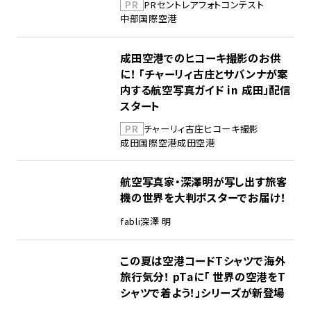
PR
PR
セントレア
フォトコンテスト
中部国際空港
成田空港でのヒコーキ撮影のお供
に！ 「チャーリィ古庄とサバンナが案
内する航空写真ガイド in 成田」配信
スタート
PR
チャーリィ古庄
ヒコーキ撮影
成田国際空港
成田空港
航空写真家・深澤明が写し出す旅客
機の世界を大判ポスターでお届け！
fabli
深澤 明
この夏は空港コードTシャツで海外
旅行気分！ pTaに「 世界の空港をT
シャツで着よう！」シリーズが新登場