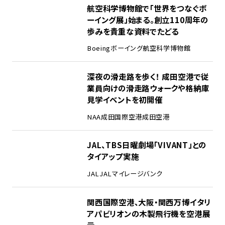
1
航空科学博物館で「世界をつなぐボ
ーイング展」始まる。創立110周年の
歩みを貴重な資料でたどる
Boeing
ボーイング
航空科学博物館
2
深夜の滑走路を歩く！ 成田空港で従
業員向けの滑走路ウォークや格納庫
見学イベントを初開催
NAA
成田国際空港
成田空港
3
JAL、TBS日曜劇場「VIVANT」との
タイアップ実施
JAL
JALマイレージバンク
4
関西国際空港、大阪・関西万博イタリ
アパビリオンの木製飛行機を空港展
示