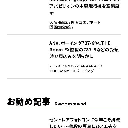
アパビリオンの木製飛行機を空港展
示
大阪・関西万博
関西エアポート
関西国際空港
5
ANA、ボーイング737-8や、THE
Room FX搭載の787-9などの受領
時期見込みを明らかに
737-8
777-9
787-9
ANA
ANAHD
THE Room FX
ボーイング
お勧め記事
Recommend
セントレアフォトコンに今年こそ挑戦
したい！～普段の写真にひと工夫を