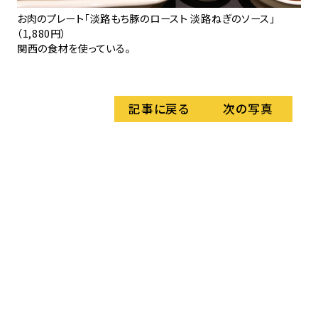
お肉のプレート「淡路もち豚のロースト 淡路ねぎのソース」
お
（1,880円）
ソー
関西の食材を使っている。
大
記事に戻る
次の写真