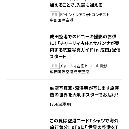
加えることで、入選も狙える
PR
PR
セントレア
フォトコンテスト
中部国際空港
成田空港でのヒコーキ撮影のお供
に！ 「チャーリィ古庄とサバンナが案
内する航空写真ガイド in 成田」配信
スタート
PR
チャーリィ古庄
ヒコーキ撮影
成田国際空港
成田空港
航空写真家・深澤明が写し出す旅客
機の世界を大判ポスターでお届け！
fabli
深澤 明
この夏は空港コードTシャツで海外
旅行気分！ pTaに「 世界の空港をT