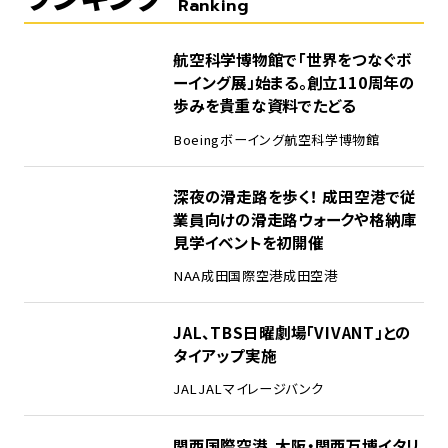
Ranking
1
航空科学博物館で「世界をつなぐボ
ーイング展」始まる。創立110周年の
歩みを貴重な資料でたどる
Boeing
ボーイング
航空科学博物館
2
深夜の滑走路を歩く！ 成田空港で従
業員向けの滑走路ウォークや格納庫
見学イベントを初開催
NAA
成田国際空港
成田空港
3
JAL、TBS日曜劇場「VIVANT」との
タイアップ実施
JAL
JALマイレージバンク
4
関西国際空港、大阪・関西万博イタリ