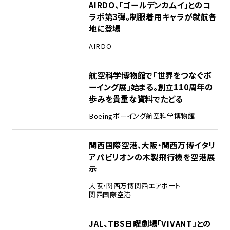
1
AIRDO、「ゴールデンカムイ」とのコ
ラボ第3弾。制服着用キャラが就航各
地に登場
AIRDO
2
航空科学博物館で「世界をつなぐボ
ーイング展」始まる。創立110周年の
歩みを貴重な資料でたどる
Boeing
ボーイング
航空科学博物館
3
関西国際空港、大阪・関西万博イタリ
アパビリオンの木製飛行機を空港展
示
大阪・関西万博
関西エアポート
関西国際空港
4
JAL、TBS日曜劇場「VIVANT」との