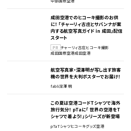
中部国際空港
成田空港でのヒコーキ撮影のお供
に！ 「チャーリィ古庄とサバンナが案
内する航空写真ガイド in 成田」配信
スタート
PR
チャーリィ古庄
ヒコーキ撮影
成田国際空港
成田空港
航空写真家・深澤明が写し出す旅客
機の世界を大判ポスターでお届け！
fabli
深澤 明
この夏は空港コードTシャツで海外
旅行気分！ pTaに「 世界の空港をT
シャツで着よう！」シリーズが新登場
pTa
Tシャツ
ヒコーキグッズ
空港