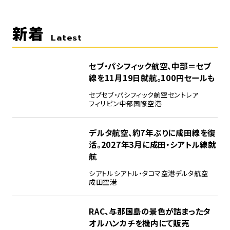
新着
Latest
セブ・パシフィック航空、中部＝セブ
線を11月19日就航。100円セールも
セブ
セブ・パシフィック航空
セントレア
フィリピン
中部国際空港
デルタ航空、約7年ぶりに成田線を復
活。2027年3月に成田・シアトル線就
航
シアトル
シアトル・タコマ空港
デルタ航空
成田空港
RAC、与那国島の景色が詰まったタ
オルハンカチを機内にて販売