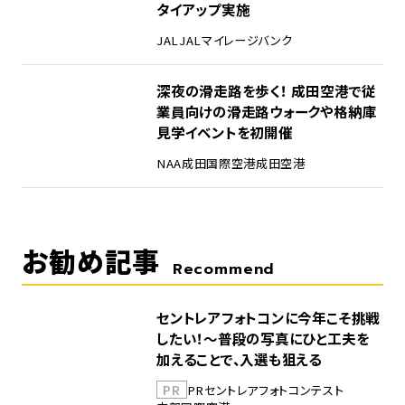
タイアップ実施
JAL
JALマイレージバンク
5
深夜の滑走路を歩く！ 成田空港で従
業員向けの滑走路ウォークや格納庫
見学イベントを初開催
NAA
成田国際空港
成田空港
お勧め記事
Recommend
セントレアフォトコンに今年こそ挑戦
したい！～普段の写真にひと工夫を
加えることで、入選も狙える
PR
PR
セントレア
フォトコンテスト