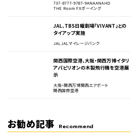
737-8
777-9
787-9
ANA
ANAHD
THE Room FX
ボーイング
4
JAL、TBS日曜劇場「VIVANT」との
タイアップ実施
JAL
JALマイレージバンク
5
関西国際空港、大阪・関西万博イタリ
アパビリオンの木製飛行機を空港展
示
大阪・関西万博
関西エアポート
関西国際空港
お勧め記事
Recommend