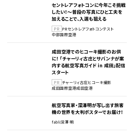
セントレアフォトコンに今年こそ挑戦
したい！～普段の写真にひと工夫を
加えることで、入選も狙える
PR
PR
セントレア
フォトコンテスト
中部国際空港
成田空港でのヒコーキ撮影のお供
に！ 「チャーリィ古庄とサバンナが案
内する航空写真ガイド in 成田」配信
スタート
PR
チャーリィ古庄
ヒコーキ撮影
成田国際空港
成田空港
航空写真家・深澤明が写し出す旅客
機の世界を大判ポスターでお届け！
fabli
深澤 明