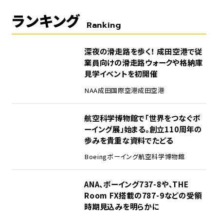
ランキング
Ranking
1
深夜の滑走路を歩く！ 成田空港で従
業員向けの滑走路ウォークや格納庫
見学イベントを初開催
NAA
成田国際空港
成田空港
2
航空科学博物館で「世界をつなぐボ
ーイング展」始まる。創立110周年の
歩みを貴重な資料でたどる
Boeing
ボーイング
航空科学博物館
3
ANA、ボーイング737-8や、THE
Room FX搭載の787-9などの受領
時期見込みを明らかに