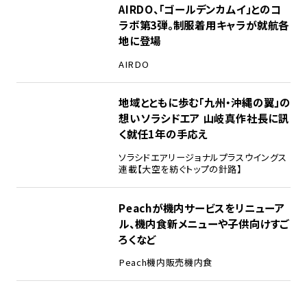
AIRDO、「ゴールデンカムイ」とのコ
ラボ第3弾。制服着用キャラが就航各
地に登場
AIRDO
地域とともに歩む「九州・沖縄の翼」の
想い――ソラシドエア 山岐真作社長に訊
く就任1年の手応え
ソラシドエア
リージョナルプラスウイングス
連載【大空を紡ぐトップの針路】
Peachが機内サービスをリニューア
ル、機内食新メニューや子供向けすご
ろくなど
Peach
機内販売
機内食