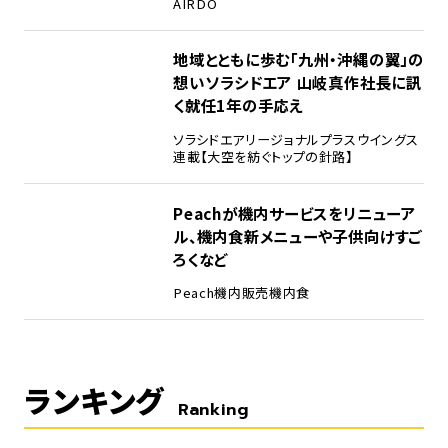
AIRDO
地域とともに歩む「九州・沖縄の翼」の
想い――ソラシドエア 山岐真作社長に訊
く就任1年の手応え
ソラシドエア
リージョナルプラスウイングス
連載【大空を紡ぐトップの針路】
Peachが機内サービスをリニューア
ル、機内食新メニューや子供向けすご
ろくなど
Peach
機内販売
機内食
ランキング
Ranking