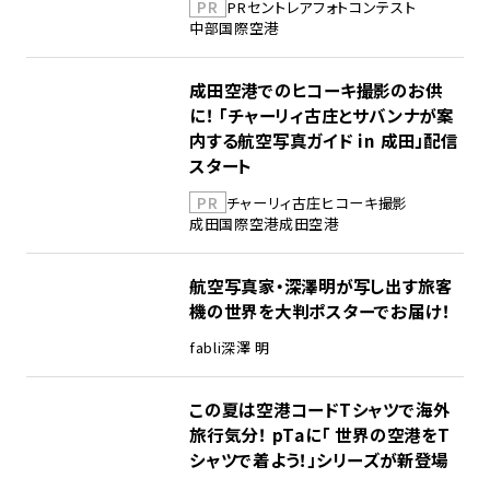
PR
PR
セントレア
フォトコンテスト
中部国際空港
成田空港でのヒコーキ撮影のお供
に！ 「チャーリィ古庄とサバンナが案
内する航空写真ガイド in 成田」配信
スタート
PR
チャーリィ古庄
ヒコーキ撮影
成田国際空港
成田空港
航空写真家・深澤明が写し出す旅客
機の世界を大判ポスターでお届け！
fabli
深澤 明
この夏は空港コードTシャツで海外
旅行気分！ pTaに「 世界の空港をT
シャツで着よう！」シリーズが新登場