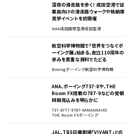
1
深夜の滑走路を歩く！ 成田空港で従
業員向けの滑走路ウォークや格納庫
見学イベントを初開催
NAA
成田国際空港
成田空港
2
航空科学博物館で「世界をつなぐボ
ーイング展」始まる。創立110周年の
歩みを貴重な資料でたどる
Boeing
ボーイング
航空科学博物館
3
ANA、ボーイング737-8や、THE
Room FX搭載の787-9などの受領
時期見込みを明らかに
737-8
777-9
787-9
ANA
ANAHD
THE Room FX
ボーイング
4
JAL、TBS日曜劇場「VIVANT」との