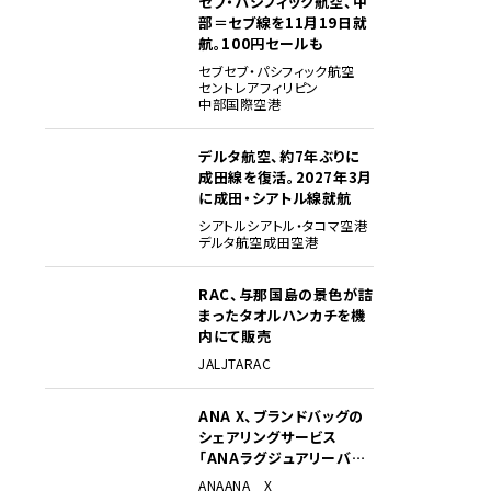
セブ・パシフィック航空、中
部＝セブ線を11月19日就
航。100円セールも
セブ
セブ・パシフィック航空
セントレア
フィリピン
中部国際空港
デルタ航空、約7年ぶりに
成田線を復活。2027年3月
に成田・シアトル線就航
シアトル
シアトル・タコマ空港
デルタ航空
成田空港
RAC、与那国島の景色が詰
まったタオルハンカチを機
内にて販売
JAL
JTA
RAC
ANA X、ブランドバッグの
シェアリングサービス
「ANAラグジュアリーバッ
グ」開始
ANA
ANA X