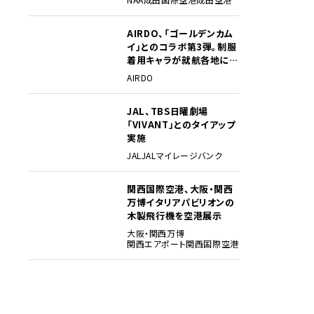
AIRDO、「ゴールデンカム
3
イ」とのコラボ第3弾。制服
着用キャラが就航各地に登
場
AIRDO
JAL、TBS日曜劇場
4
「VIVANT」とのタイアップ
実施
JAL
JALマイレージバンク
関西国際空港、大阪・関西
5
万博イタリアパビリオンの
木製飛行機を空港展示
大阪・関西万博
関西エアポート
関西国際空港