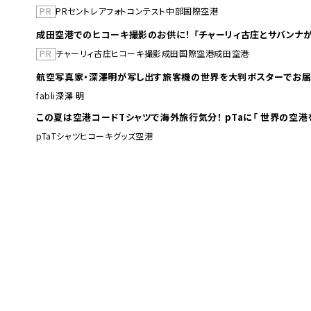
PR
PR
セントレア
フォトコンテスト
中部国際空港
成田空港でのヒコーキ撮影のお供に！ 「チャーリィ古庄とサバンナが
PR
チャーリィ古庄
ヒコーキ撮影
成田国際空港
成田空港
航空写真家・深澤明が写し出す旅客機の世界を大判ポスターでお届
fabli
深澤 明
この夏は空港コードTシャツで海外旅行
pTa
Tシャツ
ヒコーキグッズ
空港