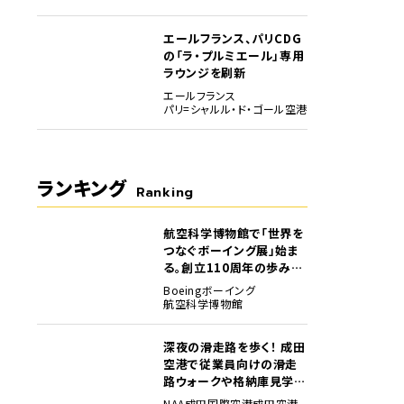
エールフランス、パリCDG
の「ラ・プルミエール」専用
ラウンジを刷新
エールフランス
パリ=シャルル・ド・ゴール空港
ランキング
Ranking
航空科学博物館で「世界を
1
つなぐボーイング展」始ま
る。創立110周年の歩みを
貴重な資料でたどる
Boeing
ボーイング
航空科学博物館
深夜の滑走路を歩く！ 成田
2
空港で従業員向けの滑走
路ウォークや格納庫見学イ
ベントを初開催
NAA
成田国際空港
成田空港