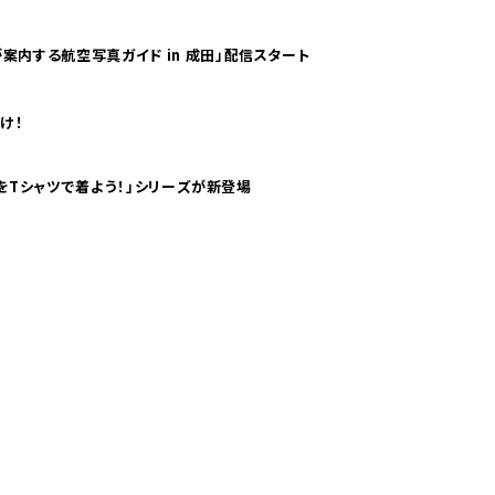
案内する航空写真ガイド in 成田」配信スタート
け！
気分！ pTaに「 世界の空港をTシャツで着よう！」シリーズが新登場