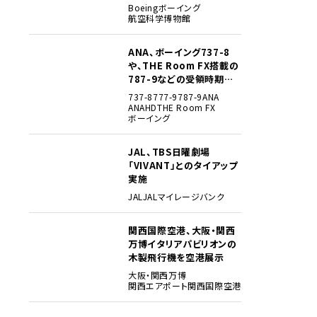
貴重な資料でたどる
Boeing
ボーイング
航空科学博物館
ANA、ボーイング737-8
3
や、THE Room FX搭載の
787-9などの受領時期見
込みを明らかに
737-8
777-9
787-9
ANA
ANAHD
THE Room FX
ボーイング
JAL、TBS日曜劇場
4
「VIVANT」とのタイアップ
実施
JAL
JALマイレージバンク
関西国際空港、大阪・関西
5
万博イタリアパビリオンの
木製飛行機を空港展示
大阪・関西万博
関西エアポート
関西国際空港