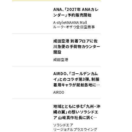
ANA、「2027年 ANAカレ
ンダー」予約販売開始
A-style
ANA
ANA Mall
ルーク・オザワ
全日空商事
成田空港 到着フロアに佐
川急便の手荷物カウンター
開設
成田空港
AIRDO、「ゴールデンカム
イ」とのコラボ第3弾。制服
着用キャラが就航各地に登
場
AIRDO
地域とともに歩む「九州・沖
縄の翼」の想い――ソラシドエ
ア 山岐真作社長に訊く就
任1年の手応え
ソラシドエア
リージョナルプラスウイング