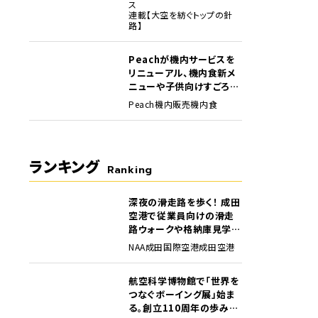
ス
連載【大空を紡ぐトップの針
路】
Peachが機内サービスを
リニューアル、機内食新メ
ニューや子供向けすごろく
など
Peach
機内販売
機内食
ランキング
Ranking
深夜の滑走路を歩く！ 成田
1
空港で従業員向けの滑走
路ウォークや格納庫見学イ
ベントを初開催
NAA
成田国際空港
成田空港
航空科学博物館で「世界を
2
つなぐボーイング展」始ま
る。創立110周年の歩みを