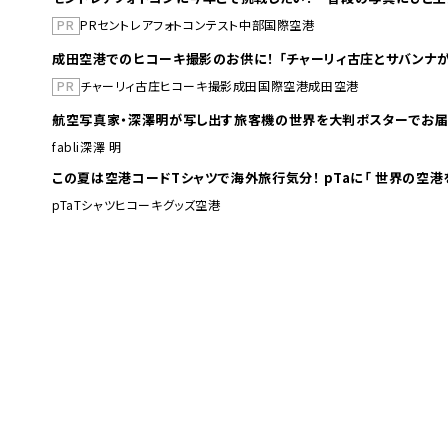
PR
PR
セントレア
フォトコンテスト
中部国際空港
成田空港でのヒコーキ撮影のお供に！ 「チャーリィ古庄とサバンナが
PR
チャーリィ古庄
ヒコーキ撮影
成田国際空港
成田空港
航空写真家・深澤明が写し出す旅客機の世界を大判ポスターでお届
fabli
深澤 明
この夏は空港コードTシャツで海外旅行
pTa
Tシャツ
ヒコーキグッズ
空港