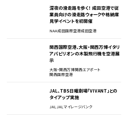
3
深夜の滑走路を歩く！ 成田空港で従
業員向けの滑走路ウォークや格納庫
見学イベントを初開催
NAA
成田国際空港
成田空港
4
関西国際空港、大阪・関西万博イタリ
アパビリオンの木製飛行機を空港展
示
大阪・関西万博
関西エアポート
関西国際空港
5
JAL、TBS日曜劇場「VIVANT」との
タイアップ実施
JAL
JALマイレージバンク