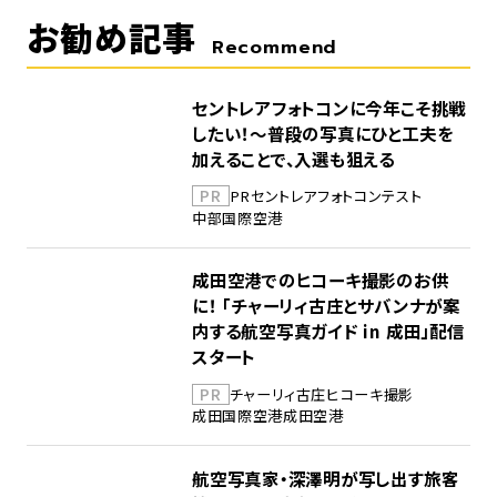
お勧め記事
Recommend
セントレアフォトコンに今年こそ挑戦
したい！～普段の写真にひと工夫を
加えることで、入選も狙える
PR
PR
セントレア
フォトコンテスト
中部国際空港
成田空港でのヒコーキ撮影のお供
に！ 「チャーリィ古庄とサバンナが案
内する航空写真ガイド in 成田」配信
スタート
PR
チャーリィ古庄
ヒコーキ撮影
成田国際空港
成田空港
航空写真家・深澤明が写し出す旅客