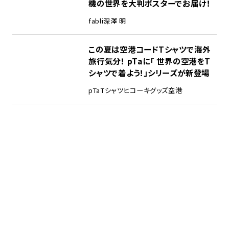
機の世界を大判ポスターでお届け！
fabli
深澤 明
この夏は空港コードTシャツで海外
旅行気分！ pTaに「 世界の空港をT
シャツで着よう！」シリーズが新登場
pTa
Tシャツ
ヒコーキグッズ
空港