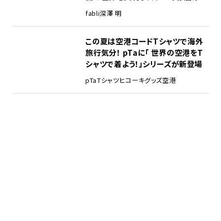
fabli
深澤 明
この夏は空港コードTシャツで海外
旅行気分！ pTaに「 世界の空港をT
シャツで着よう！」シリーズが新登場
pTa
Tシャツ
ヒコーキグッズ
空港