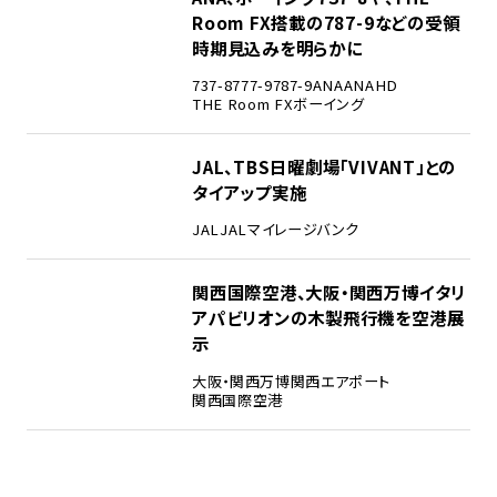
Room FX搭載の787-9などの受領
時期見込みを明らかに
737-8
777-9
787-9
ANA
ANAHD
THE Room FX
ボーイング
4
JAL、TBS日曜劇場「VIVANT」との
タイアップ実施
JAL
JALマイレージバンク
5
関西国際空港、大阪・関西万博イタリ
アパビリオンの木製飛行機を空港展
示
大阪・関西万博
関西エアポート
関西国際空港