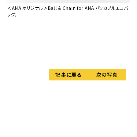
＜ANA オリジナル＞Ball & Chain for ANA パッカブルエコバ
ッグ。
＜A
ッグ
記事に戻る
次の写真