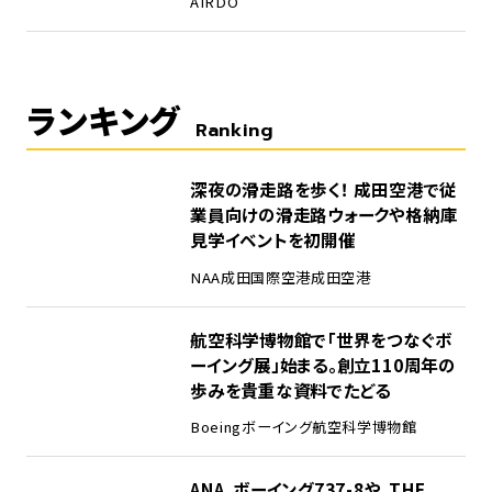
AIRDO
ランキング
Ranking
1
深夜の滑走路を歩く！ 成田空港で従
業員向けの滑走路ウォークや格納庫
見学イベントを初開催
NAA
成田国際空港
成田空港
2
航空科学博物館で「世界をつなぐボ
ーイング展」始まる。創立110周年の
歩みを貴重な資料でたどる
Boeing
ボーイング
航空科学博物館
3
ANA、ボーイング737-8や、THE