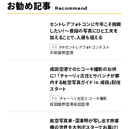
お勧め記事
Recommend
セントレアフォトコンに今年こそ挑戦
したい！～普段の写真にひと工夫を
加えることで、入選も狙える
PR
PR
セントレア
フォトコンテスト
中部国際空港
成田空港でのヒコーキ撮影のお供
に！ 「チャーリィ古庄とサバンナが案
内する航空写真ガイド in 成田」配信
スタート
PR
チャーリィ古庄
ヒコーキ撮影
成田国際空港
成田空港
航空写真家・深澤明が写し出す旅客
機の世界を大判ポスターでお届け！