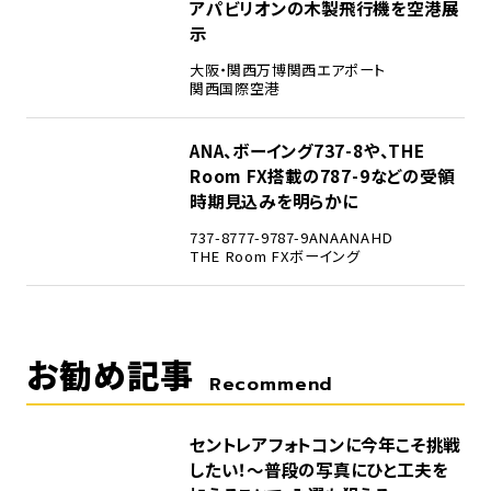
アパビリオンの木製飛行機を空港展
示
大阪・関西万博
関西エアポート
関西国際空港
5
ANA、ボーイング737-8や、THE
Room FX搭載の787-9などの受領
時期見込みを明らかに
737-8
777-9
787-9
ANA
ANAHD
THE Room FX
ボーイング
お勧め記事
Recommend
セントレアフォトコンに今年こそ挑戦
したい！～普段の写真にひと工夫を