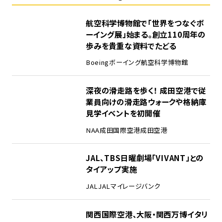
1
航空科学博物館で「世界をつなぐボ
ーイング展」始まる。創立110周年の
歩みを貴重な資料でたどる
Boeing
ボーイング
航空科学博物館
2
深夜の滑走路を歩く！ 成田空港で従
業員向けの滑走路ウォークや格納庫
見学イベントを初開催
NAA
成田国際空港
成田空港
3
JAL、TBS日曜劇場「VIVANT」との
タイアップ実施
JAL
JALマイレージバンク
4
関西国際空港、大阪・関西万博イタリ