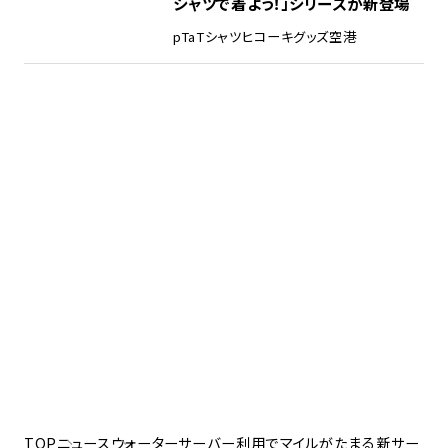
シャツで着よう！」シリーズが新登場
pTa
Tシャツ
ヒコーキグッズ
空港
TOP
ニュース
ウォーターサーバー利用でマイルがたまる新サー