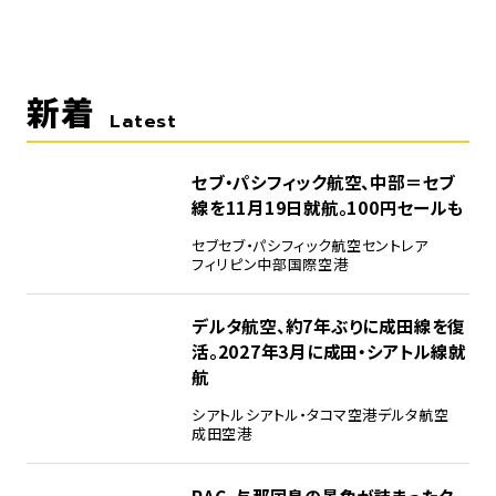
新着
Latest
セブ・パシフィック航空、中部＝セブ
線を11月19日就航。100円セールも
セブ
セブ・パシフィック航空
セントレア
フィリピン
中部国際空港
デルタ航空、約7年ぶりに成田線を復
活。2027年3月に成田・シアトル線就
航
シアトル
シアトル・タコマ空港
デルタ航空
成田空港
RAC、与那国島の景色が詰まったタ