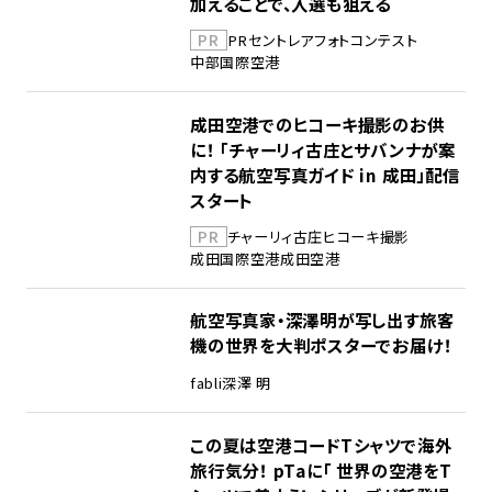
加えることで、入選も狙える
PR
PR
セントレア
フォトコンテスト
中部国際空港
成田空港でのヒコーキ撮影のお供
に！ 「チャーリィ古庄とサバンナが案
内する航空写真ガイド in 成田」配信
スタート
PR
チャーリィ古庄
ヒコーキ撮影
成田国際空港
成田空港
航空写真家・深澤明が写し出す旅客
機の世界を大判ポスターでお届け！
fabli
深澤 明
この夏は空港コードTシャツで海外
旅行気分！ pTaに「 世界の空港をT