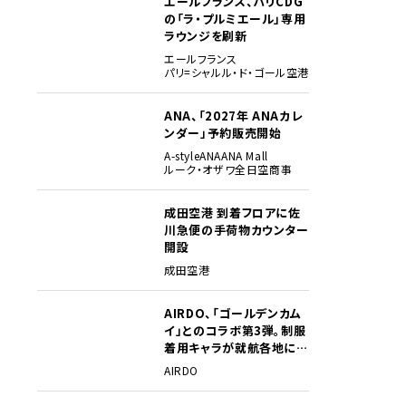
エールフランス、パリCDG
の「ラ・プルミエール」専用
ラウンジを刷新
エールフランス
パリ=シャルル・ド・ゴール空港
ANA、「2027年 ANAカレ
ンダー」予約販売開始
A-style
ANA
ANA Mall
ルーク・オザワ
全日空商事
成田空港 到着フロアに佐
川急便の手荷物カウンター
開設
成田空港
AIRDO、「ゴールデンカム
イ」とのコラボ第3弾。制服
着用キャラが就航各地に登
場
AIRDO