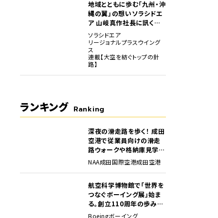
地域とともに歩む「九州・沖
縄の翼」の想い――ソラシドエ
ア 山岐真作社長に訊く就
任1年の手応え
ソラシドエア
リージョナルプラスウイング
ス
連載【大空を紡ぐトップの針
路】
ランキング
Ranking
深夜の滑走路を歩く！ 成田
1
空港で従業員向けの滑走
路ウォークや格納庫見学イ
ベントを初開催
NAA
成田国際空港
成田空港
航空科学博物館で「世界を
2
つなぐボーイング展」始ま
る。創立110周年の歩みを
貴重な資料でたどる
Boeing
ボーイング