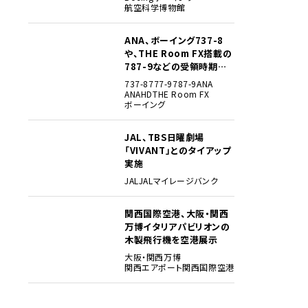
航空科学博物館
ANA、ボーイング737-8
3
や、THE Room FX搭載の
787-9などの受領時期見
込みを明らかに
737-8
777-9
787-9
ANA
ANAHD
THE Room FX
ボーイング
JAL、TBS日曜劇場
4
「VIVANT」とのタイアップ
実施
JAL
JALマイレージバンク
関西国際空港、大阪・関西
5
万博イタリアパビリオンの
木製飛行機を空港展示
大阪・関西万博
関西エアポート
関西国際空港