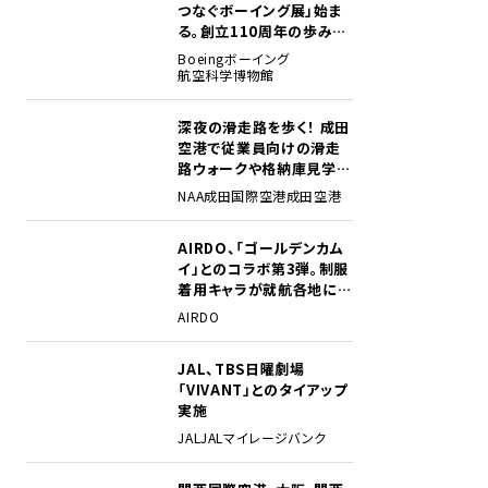
つなぐボーイング展」始ま
る。創立110周年の歩みを
貴重な資料でたどる
Boeing
ボーイング
航空科学博物館
深夜の滑走路を歩く！ 成田
2
空港で従業員向けの滑走
路ウォークや格納庫見学イ
ベントを初開催
NAA
成田国際空港
成田空港
AIRDO、「ゴールデンカム
3
イ」とのコラボ第3弾。制服
着用キャラが就航各地に登
場
AIRDO
JAL、TBS日曜劇場
4
「VIVANT」とのタイアップ
実施
JAL
JALマイレージバンク