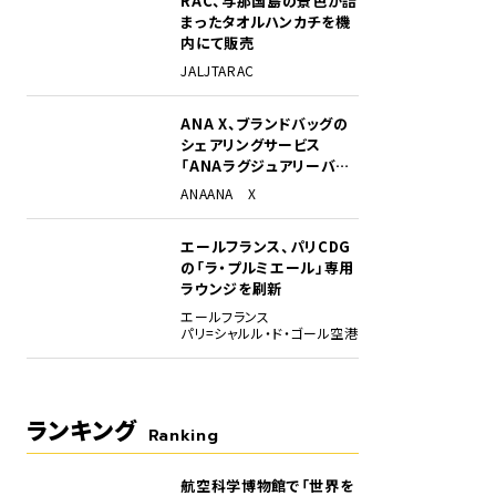
RAC、与那国島の景色が詰
まったタオルハンカチを機
内にて販売
JAL
JTA
RAC
ANA X、ブランドバッグの
シェアリングサービス
「ANAラグジュアリーバッ
グ」開始
ANA
ANA X
エールフランス、パリCDG
の「ラ・プルミエール」専用
ラウンジを刷新
エールフランス
パリ=シャルル・ド・ゴール空港
ランキング
Ranking
航空科学博物館で「世界を
1