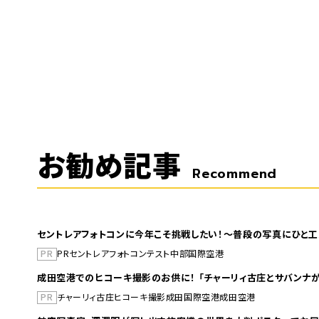
お勧め記事
Recommend
セントレアフォトコンに今年こそ挑戦したい！～普段の写真にひと工
PR
PR
セントレア
フォトコンテスト
中部国際空港
成田空港でのヒコーキ撮影のお供に！ 「チャーリィ古庄とサバンナが
PR
チャーリィ古庄
ヒコーキ撮影
成田国際空港
成田空港