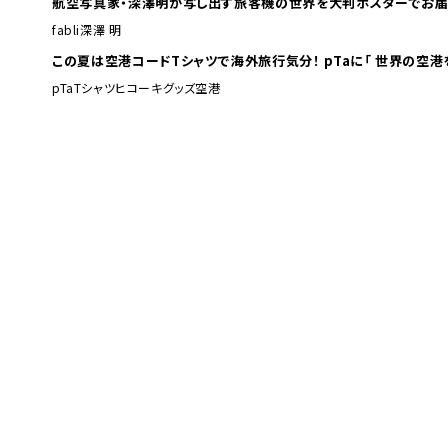
航空写真家・深澤明が写し出す旅客機の世界を大判ポスターでお届
fabli
深澤 明
この夏は空港コードTシャツで海外旅行
pTa
Tシャツ
ヒコーキグッズ
空港