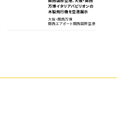
関西国際空港、大阪・関西
5
万博イタリアパビリオンの
木製飛行機を空港展示
大阪・関西万博
関西エアポート
関西国際空港