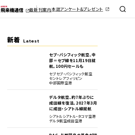
本誌アンケート&プレゼント
最新刊案内
新着
Latest
セブ・パシフィック航空、中
部＝セブ線を11月19日就
航。100円セールも
セブ
セブ・パシフィック航空
セントレア
フィリピン
中部国際空港
デルタ航空、約7年ぶりに
成田線を復活。2027年3月
に成田・シアトル線就航
シアトル
シアトル・タコマ空港
デルタ航空
成田空港