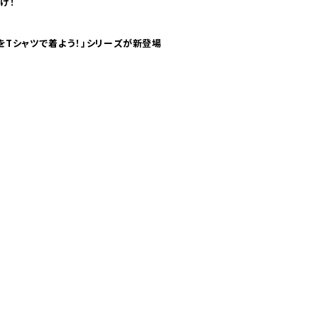
け！
気分！ pTaに「 世界の空港をTシャツで着よう！」シリーズが新登場