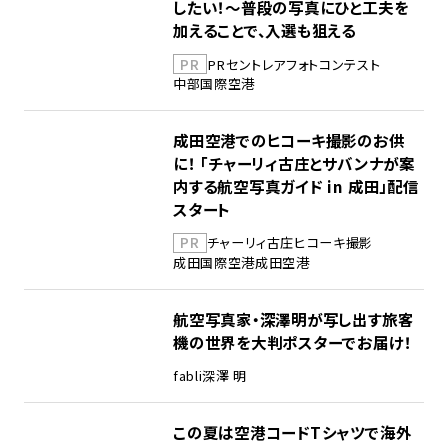
したい！～普段の写真にひと工夫を
加えることで、入選も狙える
PR
PR
セントレア
フォトコンテスト
中部国際空港
成田空港でのヒコーキ撮影のお供
に！ 「チャーリィ古庄とサバンナが案
内する航空写真ガイド in 成田」配信
スタート
PR
チャーリィ古庄
ヒコーキ撮影
成田国際空港
成田空港
航空写真家・深澤明が写し出す旅客
機の世界を大判ポスターでお届け！
fabli
深澤 明
この夏は空港コードTシャツで海外