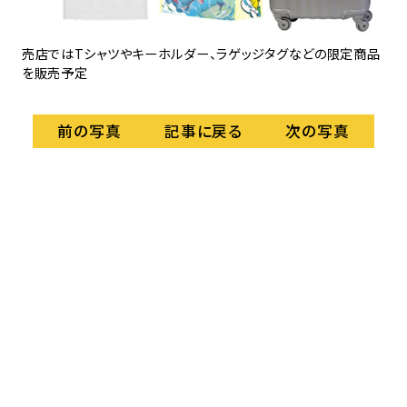
空
そ
売店ではTシャツやキーホルダー、ラゲッジタグなどの限定商品
を販売予定
記事に戻る
前の写真
次の写真