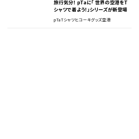
旅行気分！ pTaに「 世界の空港をT
シャツで着よう！」シリーズが新登場
pTa
Tシャツ
ヒコーキグッズ
空港