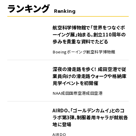
ランキング
Ranking
1
航空科学博物館で「世界をつなぐボ
ーイング展」始まる。創立110周年の
歩みを貴重な資料でたどる
Boeing
ボーイング
航空科学博物館
2
深夜の滑走路を歩く！ 成田空港で従
業員向けの滑走路ウォークや格納庫
見学イベントを初開催
NAA
成田国際空港
成田空港
3
AIRDO、「ゴールデンカムイ」とのコ
ラボ第3弾。制服着用キャラが就航各
地に登場
AIRDO