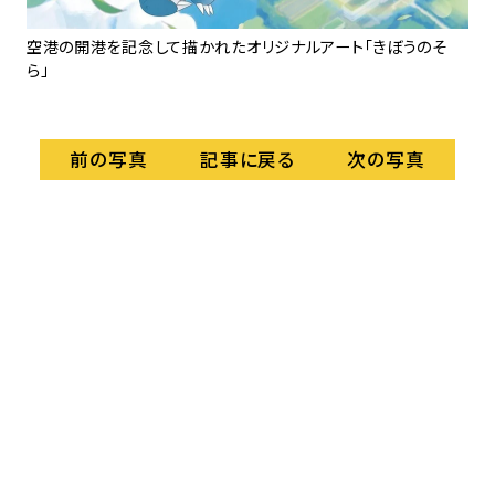
空港の開港を記念して描かれたオリジナルアート「きぼうのそ
売
ら」
を
記事に戻る
前の写真
次の写真