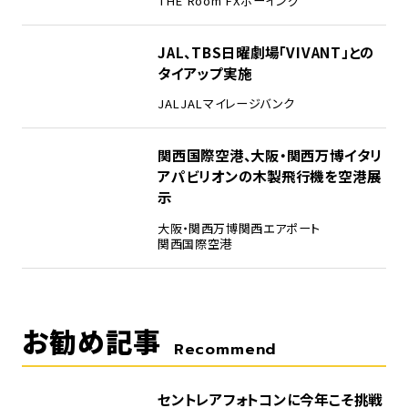
THE Room FX
ボーイング
4
JAL、TBS日曜劇場「VIVANT」との
タイアップ実施
JAL
JALマイレージバンク
5
関西国際空港、大阪・関西万博イタリ
アパビリオンの木製飛行機を空港展
示
大阪・関西万博
関西エアポート
関西国際空港
お勧め記事
Recommend
セントレアフォトコンに今年こそ挑戦