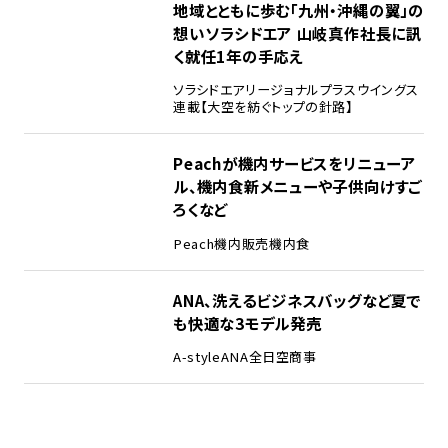
地域とともに歩む「九州・沖縄の翼」の
想い――ソラシドエア 山岐真作社長に訊
く就任1年の手応え
ソラシドエア
リージョナルプラスウイングス
連載【大空を紡ぐトップの針路】
Peachが機内サービスをリニューア
ル、機内食新メニューや子供向けすご
ろくなど
Peach
機内販売
機内食
ANA、洗えるビジネスバッグなど夏で
も快適な3モデル発売
A-style
ANA
全日空商事