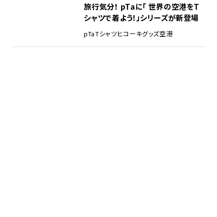
旅行気分！ pTaに「 世界の空港をT
シャツで着よう！」シリーズが新登場
pTa
Tシャツ
ヒコーキグッズ
空港