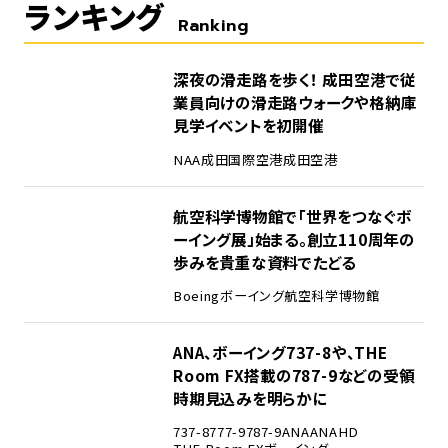
ランキング
Ranking
1
深夜の滑走路を歩く！ 成田空港で従
業員向けの滑走路ウォークや格納庫
見学イベントを初開催
NAA
成田国際空港
成田空港
2
航空科学博物館で「世界をつなぐボ
ーイング展」始まる。創立110周年の
歩みを貴重な資料でたどる
Boeing
ボーイング
航空科学博物館
3
ANA、ボーイング737-8や、THE
Room FX搭載の787-9などの受領
時期見込みを明らかに
737-8
777-9
787-9
ANA
ANAHD