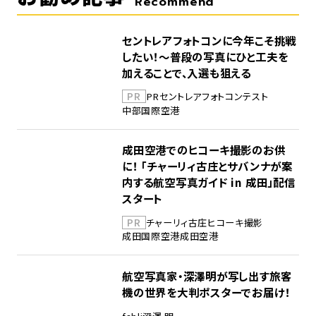
Recommend
セントレアフォトコンに今年こそ挑戦
したい！～普段の写真にひと工夫を
加えることで、入選も狙える
PR
PR
セントレア
フォトコンテスト
中部国際空港
成田空港でのヒコーキ撮影のお供
に！ 「チャーリィ古庄とサバンナが案
内する航空写真ガイド in 成田」配信
スタート
PR
チャーリィ古庄
ヒコーキ撮影
成田国際空港
成田空港
航空写真家・深澤明が写し出す旅客
機の世界を大判ポスターでお届け！