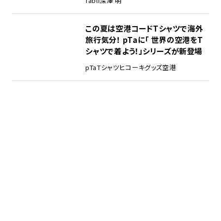
fabli
深澤 明
この夏は空港コードTシャツで海外
旅行気分！ pTaに「 世界の空港をT
シャツで着よう！」シリーズが新登場
pTa
Tシャツ
ヒコーキグッズ
空港