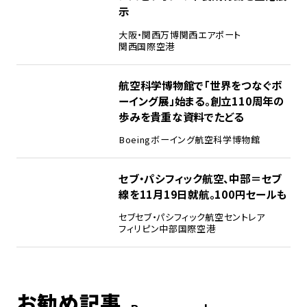
示
大阪・関西万博
関西エアポート
関西国際空港
4
航空科学博物館で「世界をつなぐボ
ーイング展」始まる。創立110周年の
歩みを貴重な資料でたどる
Boeing
ボーイング
航空科学博物館
5
セブ・パシフィック航空、中部＝セブ
線を11月19日就航。100円セールも
セブ
セブ・パシフィック航空
セントレア
フィリピン
中部国際空港
お勧め記事