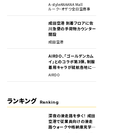
A-style
ANA
ANA Mall
ルーク・オザワ
全日空商事
成田空港 到着フロアに佐
川急便の手荷物カウンター
開設
成田空港
AIRDO、「ゴールデンカム
イ」とのコラボ第3弾。制服
着用キャラが就航各地に登
場
AIRDO
ランキング
Ranking
深夜の滑走路を歩く！ 成田
1
空港で従業員向けの滑走
路ウォークや格納庫見学イ
ベントを初開催