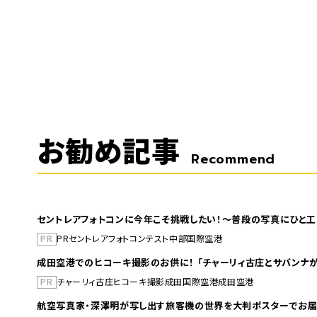
お勧め記事
Recommend
セントレアフォトコンに今年こそ挑戦したい！～普段の写真にひと工
PR
PR
セントレア
フォトコンテスト
中部国際空港
成田空港でのヒコーキ撮影のお供に！ 「チャーリィ古庄とサバンナが
PR
チャーリィ古庄
ヒコーキ撮影
成田国際空港
成田空港
航空写真家・深澤明が写し出す旅客機の世界を大判ポスターでお届