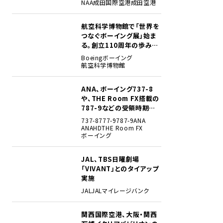
NAA
成田国際空港
成田空港
航空科学博物館で「世界を
2
つなぐボーイング展」始ま
る。創立110周年の歩みを
貴重な資料でたどる
Boeing
ボーイング
航空科学博物館
ANA、ボーイング737-8
3
や、THE Room FX搭載の
787-9などの受領時期見
込みを明らかに
737-8
777-9
787-9
ANA
ANAHD
THE Room FX
ボーイング
JAL、TBS日曜劇場
4
「VIVANT」とのタイアップ
実施
JAL
JALマイレージバンク
関西国際空港、大阪・関西
5