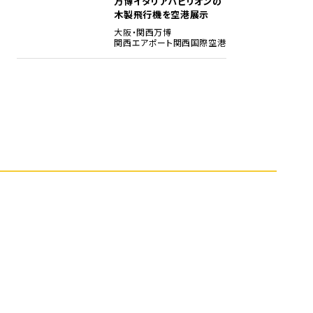
万博イタリアパビリオンの
木製飛行機を空港展示
大阪・関西万博
関西エアポート
関西国際空港