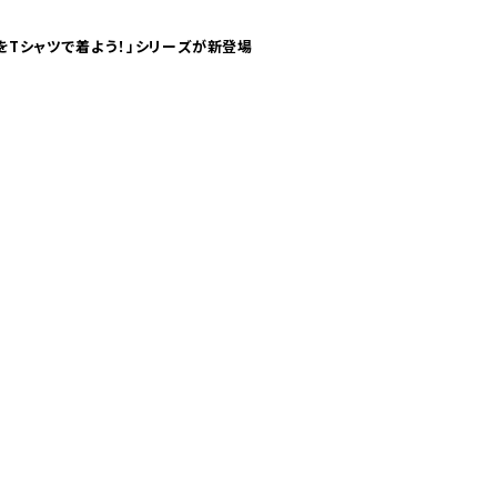
気分！ pTaに「 世界の空港をTシャツで着よう！」シリーズが新登場