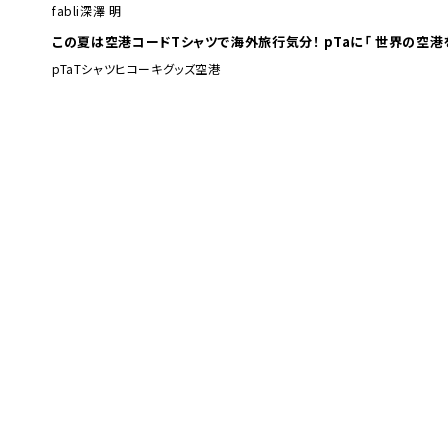
fabli
深澤 明
この夏は空港コードTシャツで海外旅行
pTa
Tシャツ
ヒコーキグッズ
空港