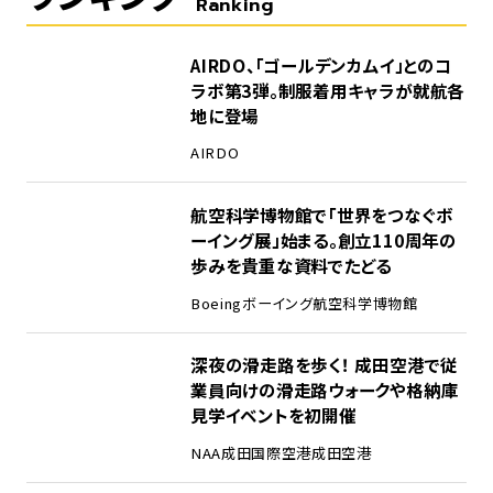
Ranking
1
AIRDO、「ゴールデンカムイ」とのコ
ラボ第3弾。制服着用キャラが就航各
地に登場
AIRDO
2
航空科学博物館で「世界をつなぐボ
ーイング展」始まる。創立110周年の
歩みを貴重な資料でたどる
Boeing
ボーイング
航空科学博物館
3
深夜の滑走路を歩く！ 成田空港で従
業員向けの滑走路ウォークや格納庫
見学イベントを初開催
NAA
成田国際空港
成田空港