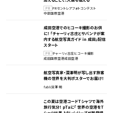
PR
PR
セントレア
フォトコンテスト
中部国際空港
成田空港でのヒコーキ撮影のお供
に！ 「チャーリィ古庄とサバンナが案
内する航空写真ガイド in 成田」配信
スタート
PR
チャーリィ古庄
ヒコーキ撮影
成田国際空港
成田空港
航空写真家・深澤明が写し出す旅客
機の世界を大判ポスターでお届け！
fabli
深澤 明
この夏は空港コードTシャツで海外
旅行気分！ pTaに「 世界の空港をT
シャツで着よう！」シリーズが新登場