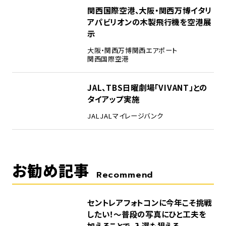
4
関西国際空港、大阪・関西万博イタリ
アパビリオンの木製飛行機を空港展
示
大阪・関西万博
関西エアポート
関西国際空港
5
JAL、TBS日曜劇場「VIVANT」との
タイアップ実施
JAL
JALマイレージバンク
お勧め記事
Recommend
セントレアフォトコンに今年こそ挑戦
したい！～普段の写真にひと工夫を
加えることで、入選も狙える