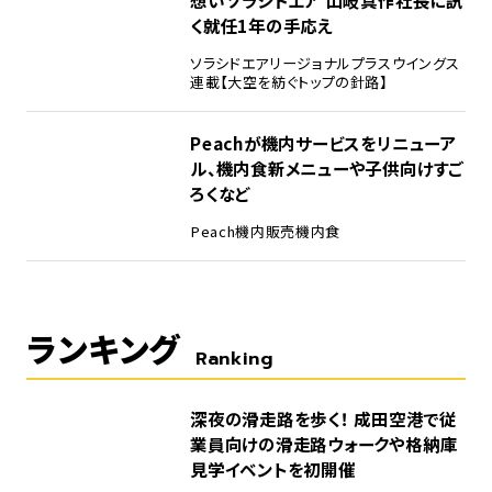
想い――ソラシドエア 山岐真作社長に訊
く就任1年の手応え
ソラシドエア
リージョナルプラスウイングス
連載【大空を紡ぐトップの針路】
Peachが機内サービスをリニューア
ル、機内食新メニューや子供向けすご
ろくなど
Peach
機内販売
機内食
ランキング
Ranking
1
深夜の滑走路を歩く！ 成田空港で従
業員向けの滑走路ウォークや格納庫
見学イベントを初開催