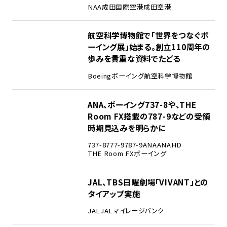
NAA
成田国際空港
成田空港
2
航空科学博物館で「世界をつなぐボ
ーイング展」始まる。創立110周年の
歩みを貴重な資料でたどる
Boeing
ボーイング
航空科学博物館
3
ANA、ボーイング737-8や、THE
Room FX搭載の787-9などの受領
時期見込みを明らかに
737-8
777-9
787-9
ANA
ANAHD
THE Room FX
ボーイング
4
JAL、TBS日曜劇場「VIVANT」との
タイアップ実施
JAL
JALマイレージバンク