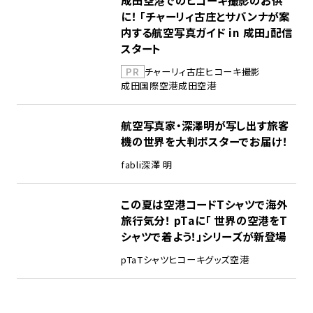
に！ 「チャーリィ古庄とサバンナが案
内する航空写真ガイド in 成田」配信
スタート
PR
チャーリィ古庄
ヒコーキ撮影
成田国際空港
成田空港
航空写真家・深澤明が写し出す旅客
機の世界を大判ポスターでお届け！
fabli
深澤 明
この夏は空港コードTシャツで海外
旅行気分！ pTaに「 世界の空港をT
シャツで着よう！」シリーズが新登場
pTa
Tシャツ
ヒコーキグッズ
空港