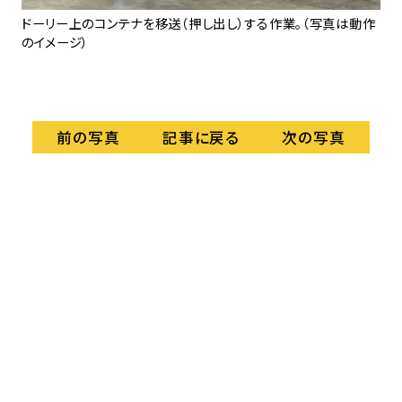
は動
ドーリー上のコンテナを移送（押し出し）する作業。（写真は動作
ま
のイメージ）
へ
し
ン
記事に戻る
前の写真
次の写真