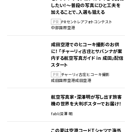
したい！～普段の写真にひと工夫を
加えることで、入選も狙える
PR
PR
セントレア
フォトコンテスト
中部国際空港
成田空港でのヒコーキ撮影のお供
に！ 「チャーリィ古庄とサバンナが案
内する航空写真ガイド in 成田」配信
スタート
PR
チャーリィ古庄
ヒコーキ撮影
成田国際空港
成田空港
航空写真家・深澤明が写し出す旅客
機の世界を大判ポスターでお届け！
fabli
深澤 明
この夏は空港コードTシャツで海外