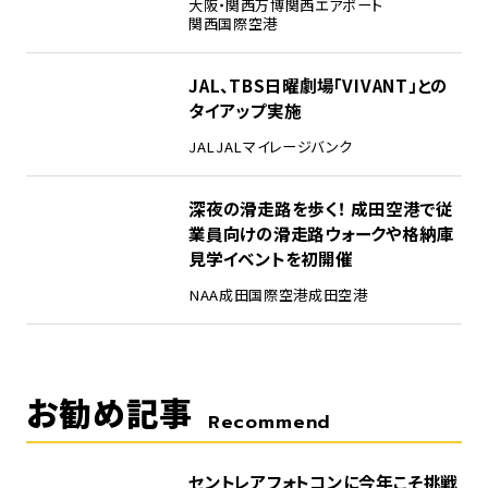
大阪・関西万博
関西エアポート
関西国際空港
4
JAL、TBS日曜劇場「VIVANT」との
タイアップ実施
JAL
JALマイレージバンク
5
深夜の滑走路を歩く！ 成田空港で従
業員向けの滑走路ウォークや格納庫
見学イベントを初開催
NAA
成田国際空港
成田空港
お勧め記事
Recommend
セントレアフォトコンに今年こそ挑戦