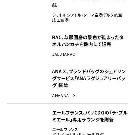
航
シアトル
シアトル・タコマ空港
デルタ航空
成田空港
RAC、与那国島の景色が詰まったタ
オルハンカチを機内にて販売
JAL
JTA
RAC
ANA X、ブランドバッグのシェアリン
グサービス「ANAラグジュアリーバッ
グ」開始
ANA
ANA X
エールフランス、パリCDGの「ラ・プル
ミエール」専用ラウンジを刷新
エールフランス
パリ=シャルル・ド・ゴール空港