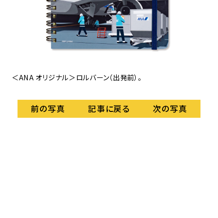
＜ANA オリジナル＞ロルバーン（出発前）。
＜
記事に戻る
前の写真
次の写真