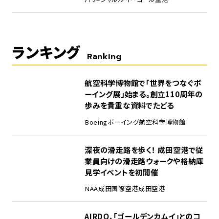
ランキング
Ranking
1
航空科学博物館で「世界をつなぐボ
ーイング展」始まる。創立110周年の
歩みを貴重な資料でたどる
Boeing
ボーイング
航空科学博物館
2
深夜の滑走路を歩く！ 成田空港で従
業員向けの滑走路ウォークや格納庫
見学イベントを初開催
NAA
成田国際空港
成田空港
3
AIRDO、「ゴールデンカムイ」とのコ