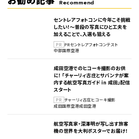
Recommend
セントレアフォトコンに今年こそ挑戦
したい！～普段の写真にひと工夫を
加えることで、入選も狙える
PR
PR
セントレア
フォトコンテスト
中部国際空港
成田空港でのヒコーキ撮影のお供
に！ 「チャーリィ古庄とサバンナが案
内する航空写真ガイド in 成田」配信
スタート
PR
チャーリィ古庄
ヒコーキ撮影
成田国際空港
成田空港
航空写真家・深澤明が写し出す旅客
機の世界を大判ポスターでお届け！