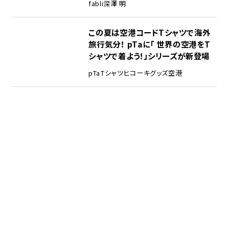
fabli
深澤 明
この夏は空港コードTシャツで海外
旅行気分！ pTaに「 世界の空港をT
シャツで着よう！」シリーズが新登場
pTa
Tシャツ
ヒコーキグッズ
空港