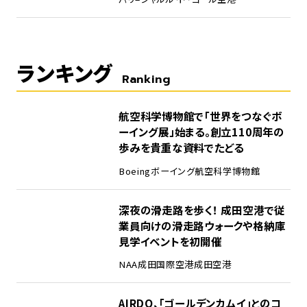
ランキング
Ranking
1
航空科学博物館で「世界をつなぐボ
ーイング展」始まる。創立110周年の
歩みを貴重な資料でたどる
Boeing
ボーイング
航空科学博物館
2
深夜の滑走路を歩く！ 成田空港で従
業員向けの滑走路ウォークや格納庫
見学イベントを初開催
NAA
成田国際空港
成田空港
3
AIRDO、「ゴールデンカムイ」とのコ