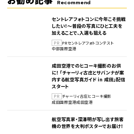
Recommend
セントレアフォトコンに今年こそ挑戦
したい！～普段の写真にひと工夫を
加えることで、入選も狙える
PR
PR
セントレア
フォトコンテスト
中部国際空港
成田空港でのヒコーキ撮影のお供
に！ 「チャーリィ古庄とサバンナが案
内する航空写真ガイド in 成田」配信
スタート
PR
チャーリィ古庄
ヒコーキ撮影
成田国際空港
成田空港
航空写真家・深澤明が写し出す旅客
機の世界を大判ポスターでお届け！