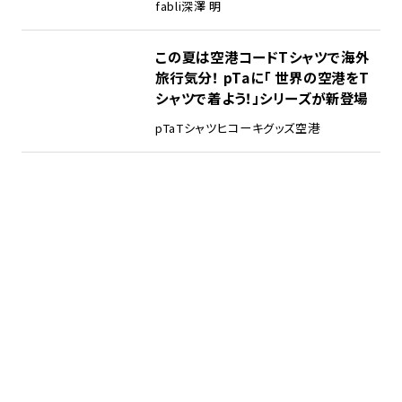
fabli
深澤 明
この夏は空港コードTシャツで海外
旅行気分！ pTaに「 世界の空港をT
シャツで着よう！」シリーズが新登場
pTa
Tシャツ
ヒコーキグッズ
空港