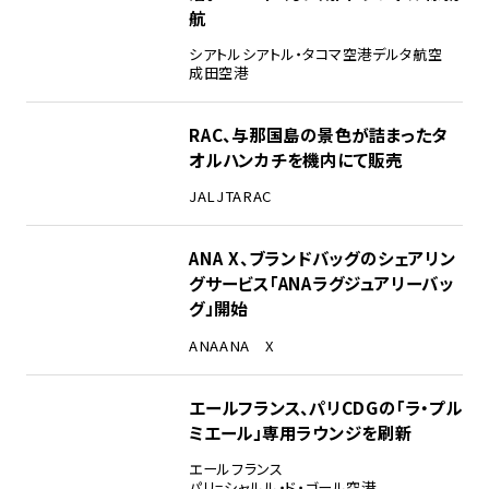
航
シアトル
シアトル・タコマ空港
デルタ航空
成田空港
RAC、与那国島の景色が詰まったタ
オルハンカチを機内にて販売
JAL
JTA
RAC
ANA X、ブランドバッグのシェアリン
グサービス「ANAラグジュアリーバッ
グ」開始
ANA
ANA X
エールフランス、パリCDGの「ラ・プル
ミエール」専用ラウンジを刷新
エールフランス
パリ=シャルル・ド・ゴール空港