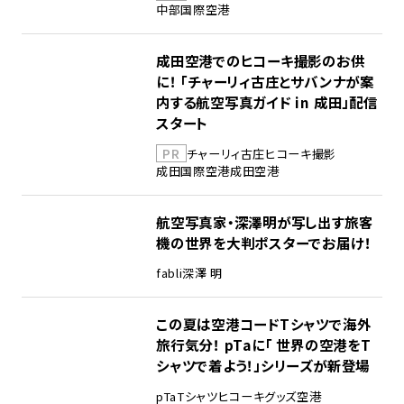
中部国際空港
成田空港でのヒコーキ撮影のお供
に！ 「チャーリィ古庄とサバンナが案
内する航空写真ガイド in 成田」配信
スタート
PR
チャーリィ古庄
ヒコーキ撮影
成田国際空港
成田空港
航空写真家・深澤明が写し出す旅客
機の世界を大判ポスターでお届け！
fabli
深澤 明
この夏は空港コードTシャツで海外
旅行気分！ pTaに「 世界の空港をT
シャツで着よう！」シリーズが新登場
pTa
Tシャツ
ヒコーキグッズ
空港