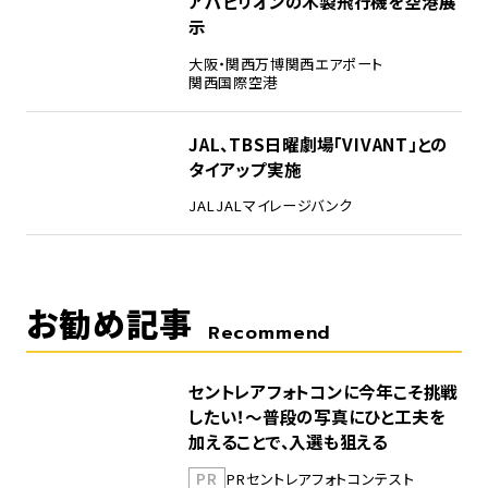
アパビリオンの木製飛行機を空港展
示
大阪・関西万博
関西エアポート
関西国際空港
5
JAL、TBS日曜劇場「VIVANT」との
タイアップ実施
JAL
JALマイレージバンク
お勧め記事
Recommend
セントレアフォトコンに今年こそ挑戦
したい！～普段の写真にひと工夫を
加えることで、入選も狙える
PR
PR
セントレア
フォトコンテスト