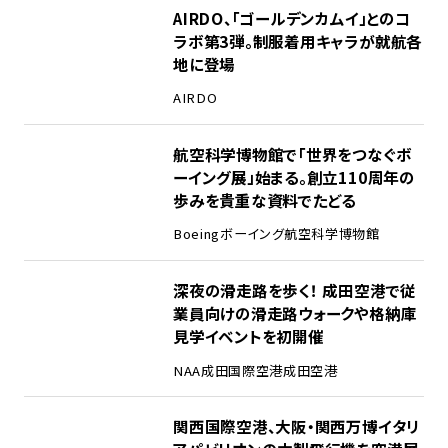
1
AIRDO、「ゴールデンカムイ」とのコ
ラボ第3弾。制服着用キャラが就航各
地に登場
AIRDO
2
航空科学博物館で「世界をつなぐボ
ーイング展」始まる。創立110周年の
歩みを貴重な資料でたどる
Boeing
ボーイング
航空科学博物館
3
深夜の滑走路を歩く！ 成田空港で従
業員向けの滑走路ウォークや格納庫
見学イベントを初開催
NAA
成田国際空港
成田空港
4
関西国際空港、大阪・関西万博イタリ