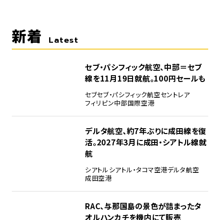
新着
Latest
セブ・パシフィック航空、中部＝セブ
線を11月19日就航。100円セールも
セブ
セブ・パシフィック航空
セントレア
フィリピン
中部国際空港
デルタ航空、約7年ぶりに成田線を復
活。2027年3月に成田・シアトル線就
航
シアトル
シアトル・タコマ空港
デルタ航空
成田空港
RAC、与那国島の景色が詰まったタ
オルハンカチを機内にて販売