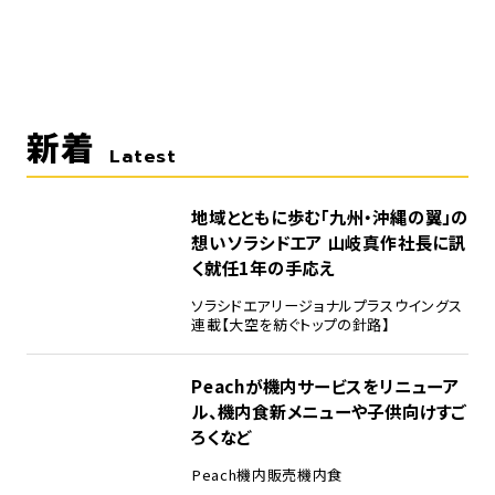
新着
Latest
地域とともに歩む「九州・沖縄の翼」の
想い――ソラシドエア 山岐真作社長に訊
く就任1年の手応え
ソラシドエア
リージョナルプラスウイングス
連載【大空を紡ぐトップの針路】
Peachが機内サービスをリニューア
ル、機内食新メニューや子供向けすご
ろくなど
Peach
機内販売
機内食