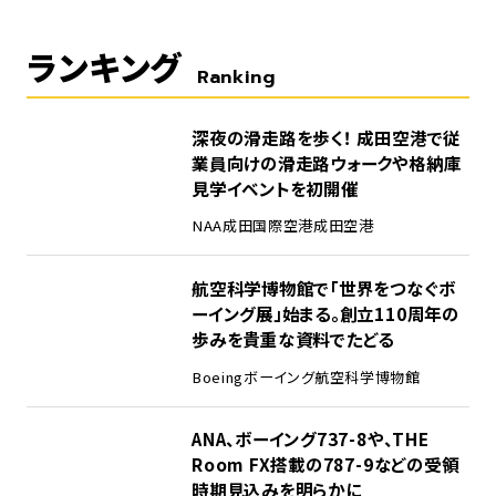
ランキング
Ranking
1
深夜の滑走路を歩く！ 成田空港で従
業員向けの滑走路ウォークや格納庫
見学イベントを初開催
NAA
成田国際空港
成田空港
2
航空科学博物館で「世界をつなぐボ
ーイング展」始まる。創立110周年の
歩みを貴重な資料でたどる
Boeing
ボーイング
航空科学博物館
3
ANA、ボーイング737-8や、THE
Room FX搭載の787-9などの受領
時期見込みを明らかに