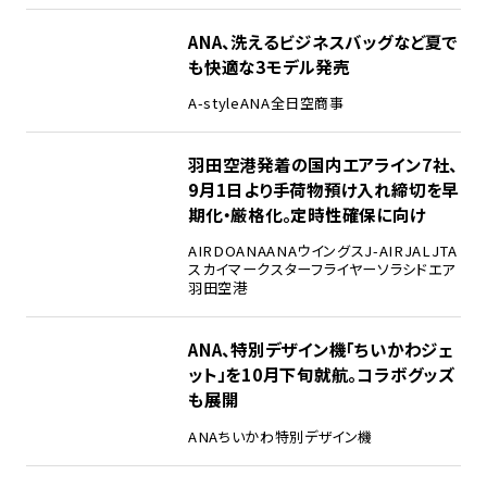
ANA、洗えるビジネスバッグなど夏で
も快適な3モデル発売
A-style
ANA
全日空商事
羽田空港発着の国内エアライン7社、
9月1日より手荷物預け入れ締切を早
期化・厳格化。定時性確保に向け
AIRDO
ANA
ANAウイングス
J-AIR
JAL
JTA
スカイマーク
スターフライヤー
ソラシドエア
羽田空港
ANA、特別デザイン機「ちいかわジェ
ット」を10月下旬就航。コラボグッズ
も展開
ANA
ちいかわ
特別デザイン機