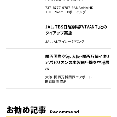
737-8
777-9
787-9
ANA
ANAHD
THE Room FX
ボーイング
4
JAL、TBS日曜劇場「VIVANT」との
タイアップ実施
JAL
JALマイレージバンク
5
関西国際空港、大阪・関西万博イタリ
アパビリオンの木製飛行機を空港展
示
大阪・関西万博
関西エアポート
関西国際空港
お勧め記事
Recommend