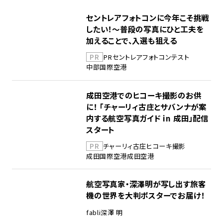
セントレアフォトコンに今年こそ挑戦
したい！～普段の写真にひと工夫を
加えることで、入選も狙える
PR
PR
セントレア
フォトコンテスト
中部国際空港
成田空港でのヒコーキ撮影のお供
に！ 「チャーリィ古庄とサバンナが案
内する航空写真ガイド in 成田」配信
スタート
PR
チャーリィ古庄
ヒコーキ撮影
成田国際空港
成田空港
航空写真家・深澤明が写し出す旅客
機の世界を大判ポスターでお届け！
fabli
深澤 明