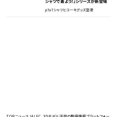
シャツで着よう！」シリーズが新登場
pTa
Tシャツ
ヒコーキグッズ
空港
TOP
ニュース
JALEC、3Dモデル活用の整備情報プラットフォー