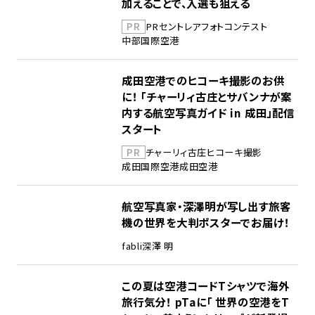
加えることで、入選も狙える
PR
PR
セントレア
フォトコンテスト
中部国際空港
成田空港でのヒコーキ撮影のお供
に！ 「チャーリィ古庄とサバンナが案
内する航空写真ガイド in 成田」配信
スタート
PR
チャーリィ古庄
ヒコーキ撮影
成田国際空港
成田空港
航空写真家・深澤明が写し出す旅客
機の世界を大判ポスターでお届け！
fabli
深澤 明
この夏は空港コードTシャツで海外
旅行気分！ pTaに「 世界の空港をT