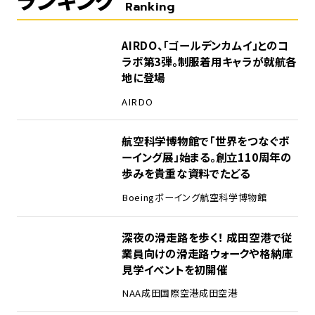
ランキング
Ranking
1
AIRDO、「ゴールデンカムイ」とのコ
ラボ第3弾。制服着用キャラが就航各
地に登場
AIRDO
2
航空科学博物館で「世界をつなぐボ
ーイング展」始まる。創立110周年の
歩みを貴重な資料でたどる
Boeing
ボーイング
航空科学博物館
3
深夜の滑走路を歩く！ 成田空港で従
業員向けの滑走路ウォークや格納庫
見学イベントを初開催
NAA
成田国際空港
成田空港