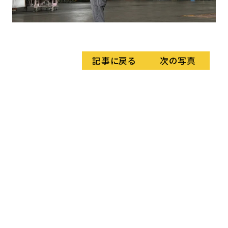
活
記事に戻る
次の写真