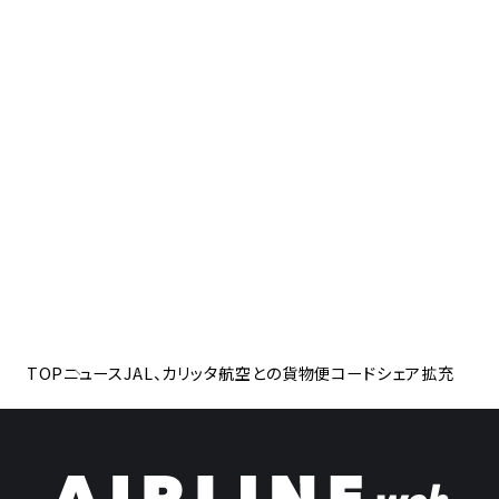
TOP
ニュース
JAL、カリッタ航空との貨物便コードシェア拡充