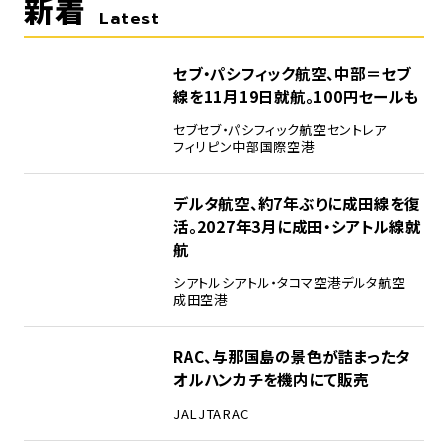
新着
Latest
セブ・パシフィック航空、中部＝セブ
線を11月19日就航。100円セールも
セブ
セブ・パシフィック航空
セントレア
フィリピン
中部国際空港
デルタ航空、約7年ぶりに成田線を復
活。2027年3月に成田・シアトル線就
航
シアトル
シアトル・タコマ空港
デルタ航空
成田空港
RAC、与那国島の景色が詰まったタ
オルハンカチを機内にて販売
JAL
JTA
RAC