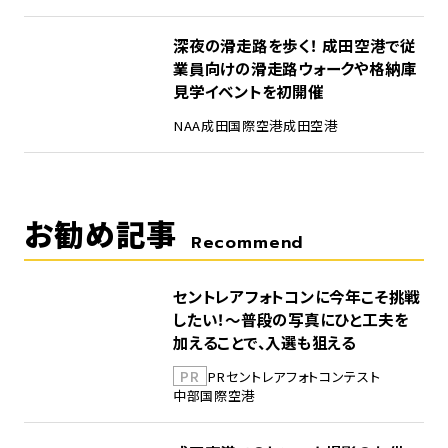
5
深夜の滑走路を歩く！ 成田空港で従
業員向けの滑走路ウォークや格納庫
見学イベントを初開催
NAA
成田国際空港
成田空港
お勧め記事
Recommend
セントレアフォトコンに今年こそ挑戦
したい！～普段の写真にひと工夫を
加えることで、入選も狙える
PR
PR
セントレア
フォトコンテスト
中部国際空港