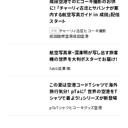
成田空港でのヒコーキ撮影のお供
に！ 「チャーリィ古庄とサバンナが案
内する航空写真ガイド in 成田」配信
スタート
PR
チャーリィ古庄
ヒコーキ撮影
成田国際空港
成田空港
航空写真家・深澤明が写し出す旅客
機の世界を大判ポスターでお届け！
fabli
深澤 明
この夏は空港コードTシャツで海外
旅行気分！ pTaに「 世界の空港をT
シャツで着よう！」シリーズが新登場
pTa
Tシャツ
ヒコーキグッズ
空港