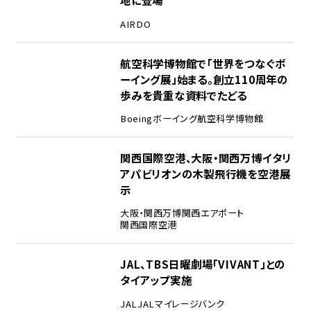
地に登場
AIRDO
2
航空科学博物館で「世界をつなぐボ
ーイング展」始まる。創立110周年の
歩みを貴重な資料でたどる
Boeing
ボーイング
航空科学博物館
3
関西国際空港、大阪・関西万博イタリ
アパビリオンの木製飛行機を空港展
示
大阪・関西万博
関西エアポート
関西国際空港
4
JAL、TBS日曜劇場「VIVANT」との
タイアップ実施
JAL
JALマイレージバンク