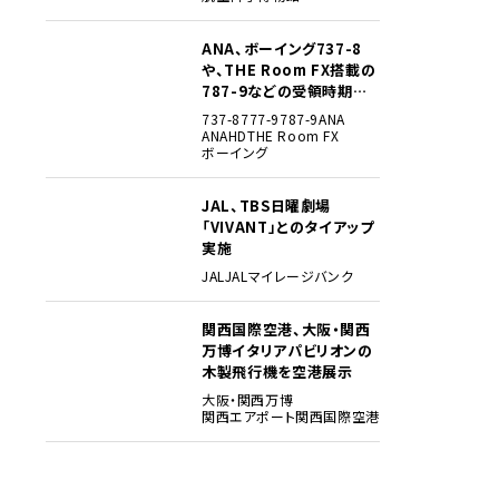
ANA、ボーイング737-8
3
や、THE Room FX搭載の
787-9などの受領時期見
込みを明らかに
737-8
777-9
787-9
ANA
ANAHD
THE Room FX
ボーイング
JAL、TBS日曜劇場
4
「VIVANT」とのタイアップ
実施
JAL
JALマイレージバンク
関西国際空港、大阪・関西
5
万博イタリアパビリオンの
木製飛行機を空港展示
大阪・関西万博
関西エアポート
関西国際空港