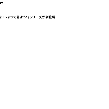
け！
気分！ pTaに「 世界の空港をTシャツで着よう！」シリーズが新登場