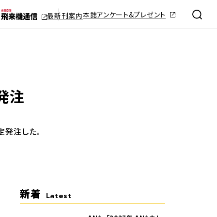
本誌アンケート&プレゼント
最新刊案内
発注
確定発注した。
新着
Latest