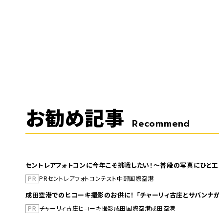
お勧め記事
Recommend
セントレアフォトコンに今年こそ挑戦したい！～普段の写真にひと工
PR
PR
セントレア
フォトコンテスト
中部国際空港
成田空港でのヒコーキ撮影のお供に！ 「チャーリィ古庄とサバンナが
PR
チャーリィ古庄
ヒコーキ撮影
成田国際空港
成田空港