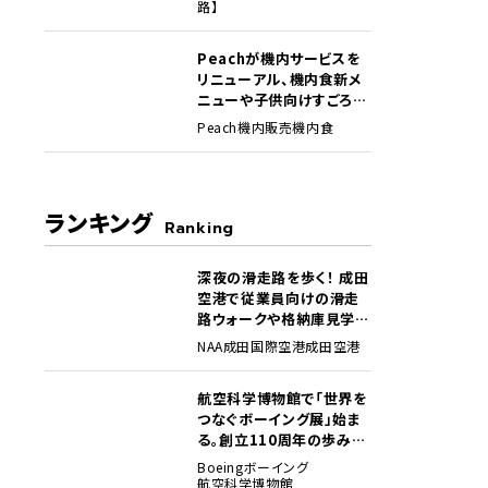
路】
Peachが機内サービスを
リニューアル、機内食新メ
ニューや子供向けすごろく
など
Peach
機内販売
機内食
ランキング
Ranking
深夜の滑走路を歩く！ 成田
1
空港で従業員向けの滑走
路ウォークや格納庫見学イ
ベントを初開催
NAA
成田国際空港
成田空港
航空科学博物館で「世界を
2
つなぐボーイング展」始ま
る。創立110周年の歩みを
貴重な資料でたどる
Boeing
ボーイング
航空科学博物館