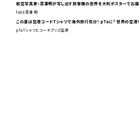
航空写真家・深澤明が写し出す旅客機の世界を大判ポスターでお届
fabli
深澤 明
この夏は空港コードTシャツで海外旅行
pTa
Tシャツ
ヒコーキグッズ
空港