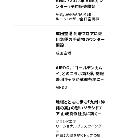
ANA、「2027年 ANAカレ
ンダー」予約販売開始
A-style
ANA
ANA Mall
ルーク・オザワ
全日空商事
成田空港 到着フロアに佐
川急便の手荷物カウンター
開設
成田空港
AIRDO、「ゴールデンカム
イ」とのコラボ第3弾。制服
着用キャラが就航各地に登
場
AIRDO
地域とともに歩む「九州・沖
縄の翼」の想い――ソラシドエ
ア 山岐真作社長に訊く就
任1年の手応え
ソラシドエア
リージョナルプラスウイング
ス
連載【大空を紡ぐトップの針