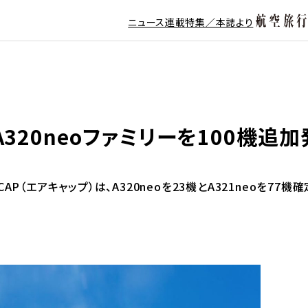
ニュース
連載
特集／本誌より
320neoファミリーを100機追加
（エアキャップ）は、A320neoを23機とA321neoを77機