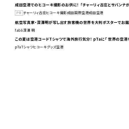
成田空港でのヒコーキ撮影のお供に！ 「チャーリィ古庄とサバンナが
PR
チャーリィ古庄
ヒコーキ撮影
成田国際空港
成田空港
航空写真家・深澤明が写し出す旅客機の世界を大判ポスターでお届
fabli
深澤 明
この夏は空港コードTシャツで海外旅行
pTa
Tシャツ
ヒコーキグッズ
空港