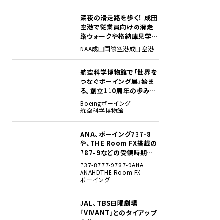
深夜の滑走路を歩く！ 成田
1
空港で従業員向けの滑走
路ウォークや格納庫見学イ
ベントを初開催
NAA
成田国際空港
成田空港
航空科学博物館で「世界を
2
つなぐボーイング展」始ま
る。創立110周年の歩みを
貴重な資料でたどる
Boeing
ボーイング
航空科学博物館
ANA、ボーイング737-8
3
や、THE Room FX搭載の
787-9などの受領時期見
込みを明らかに
737-8
777-9
787-9
ANA
ANAHD
THE Room FX
ボーイング
JAL、TBS日曜劇場
4
「VIVANT」とのタイアップ