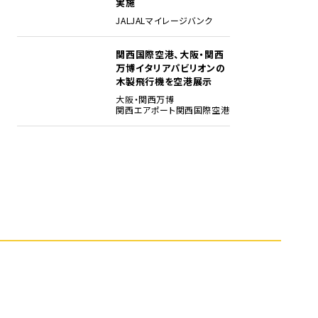
実施
JAL
JALマイレージバンク
関西国際空港、大阪・関西
5
万博イタリアパビリオンの
木製飛行機を空港展示
大阪・関西万博
関西エアポート
関西国際空港