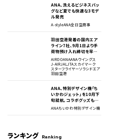
ANA、洗えるビジネスバッ
グなど夏でも快適な3モデ
ル発売
A-style
ANA
全日空商事
羽田空港発着の国内エア
ライン7社、9月1日より手
荷物預け入れ締切を早期
化・厳格化。定時性確保に
AIRDO
ANA
ANAウイングス
向け
J-AIR
JAL
JTA
スカイマーク
スターフライヤー
ソラシドエア
羽田空港
ANA、特別デザイン機「ち
いかわジェット」を10月下
旬就航。コラボグッズも展
開
ANA
ちいかわ
特別デザイン機
ランキング
Ranking