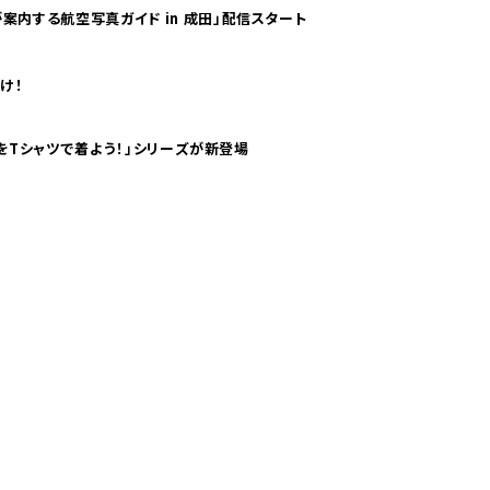
案内する航空写真ガイド in 成田」配信スタート
け！
気分！ pTaに「 世界の空港をTシャツで着よう！」シリーズが新登場