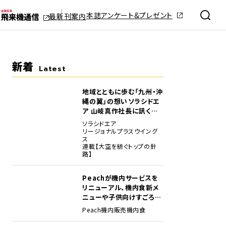
本誌アンケート&プレゼント
最新刊案内
新着
Latest
地域とともに歩む「九州・沖
縄の翼」の想い――ソラシドエ
ア 山岐真作社長に訊く就
任1年の手応え
ソラシドエア
リージョナルプラスウイング
ス
連載【大空を紡ぐトップの針
路】
Peachが機内サービスを
リニューアル、機内食新メ
ニューや子供向けすごろく
など
Peach
機内販売
機内食