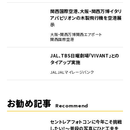
4
関西国際空港、大阪・関西万博イタリ
アパビリオンの木製飛行機を空港展
示
大阪・関西万博
関西エアポート
関西国際空港
5
JAL、TBS日曜劇場「VIVANT」との
タイアップ実施
JAL
JALマイレージバンク
お勧め記事
Recommend
セントレアフォトコンに今年こそ挑戦
したい！～普段の写真にひと工夫を