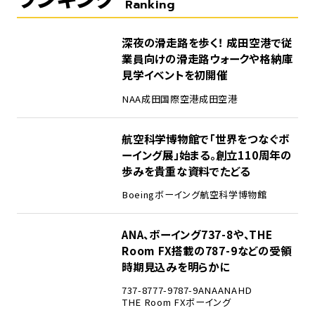
Ranking
1
深夜の滑走路を歩く！ 成田空港で従
業員向けの滑走路ウォークや格納庫
見学イベントを初開催
NAA
成田国際空港
成田空港
2
航空科学博物館で「世界をつなぐボ
ーイング展」始まる。創立110周年の
歩みを貴重な資料でたどる
Boeing
ボーイング
航空科学博物館
3
ANA、ボーイング737-8や、THE
Room FX搭載の787-9などの受領
時期見込みを明らかに
737-8
777-9
787-9
ANA
ANAHD
THE Room FX
ボーイング