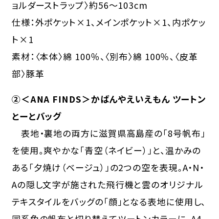
ョルダーストラップ〉約56～103cm
仕様：外ポケット×1、メインポケット×1、内ポケッ
ト×1
素材：〈本体〉綿 100％、〈別布〉綿 100％、〈皮革
部〉豚革
②＜ANA FINDS＞かばんやえいえもん ツートン
とーとバッグ
表地・裏地の両方に滋賀県高島産の「8号帆布」
を使用。爽やかな「青空（ネイビー）」と、温かみの
ある「夕焼け（ベージュ）」の2つの空を表現。A・N・
Aの隠し文字が施された飛行機と雲のオリジナル
テキスタイルをバッグの「顔」となる表地に使用し、
同系色の帆布と切り替えてツートンカラーに。A4