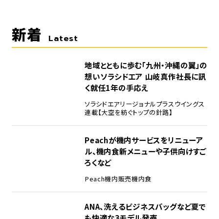
新着
Latest
地域とともに歩む「九州・沖縄の翼」の
想い――ソラシドエア 山岐真作社長に訊
く就任1年の手応え
ソラシドエア
リージョナルプラスウイングス
連載【大空を紡ぐトップの針路】
Peachが機内サービスをリニューア
ル、機内食新メニューや子供向けすご
ろくなど
Peach
機内販売
機内食
ANA、洗えるビジネスバッグなど夏で
も快適な3モデル発売