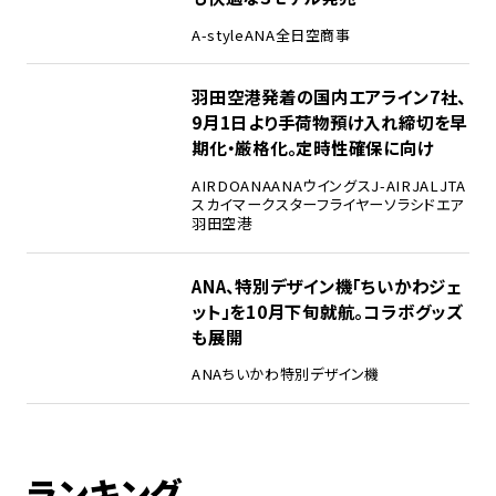
A-style
ANA
全日空商事
羽田空港発着の国内エアライン7社、
9月1日より手荷物預け入れ締切を早
期化・厳格化。定時性確保に向け
AIRDO
ANA
ANAウイングス
J-AIR
JAL
JTA
スカイマーク
スターフライヤー
ソラシドエア
羽田空港
ANA、特別デザイン機「ちいかわジェ
ット」を10月下旬就航。コラボグッズ
も展開
ANA
ちいかわ
特別デザイン機
ランキング