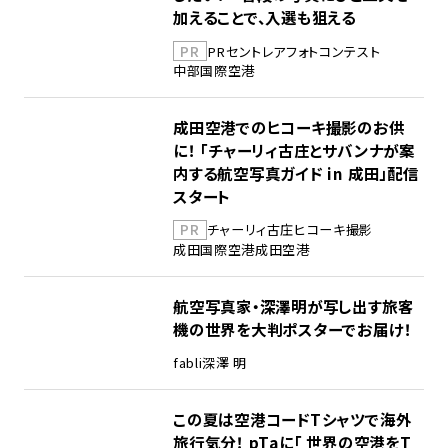
加えることで、入選も狙える
PR
PR
セントレア
フォトコンテスト
中部国際空港
成田空港でのヒコーキ撮影のお供
に！ 「チャーリィ古庄とサバンナが案
内する航空写真ガイド in 成田」配信
スタート
PR
チャーリィ古庄
ヒコーキ撮影
成田国際空港
成田空港
航空写真家・深澤明が写し出す旅客
機の世界を大判ポスターでお届け！
fabli
深澤 明
この夏は空港コードTシャツで海外
旅行気分！ pTaに「 世界の空港をT