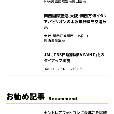
NAA
成田国際空港
成田空港
4
関西国際空港、大阪・関西万博イタリ
アパビリオンの木製飛行機を空港展
示
大阪・関西万博
関西エアポート
関西国際空港
5
JAL、TBS日曜劇場「VIVANT」との
タイアップ実施
JAL
JALマイレージバンク
お勧め記事
Recommend
セントレアフォトコンに今年こそ挑戦