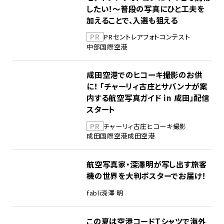
したい！～普段の写真にひと工夫を
加えることで、入選も狙える
PR
PR
セントレア
フォトコンテスト
中部国際空港
成田空港でのヒコーキ撮影のお供
に！ 「チャーリィ古庄とサバンナが案
内する航空写真ガイド in 成田」配信
スタート
PR
チャーリィ古庄
ヒコーキ撮影
成田国際空港
成田空港
航空写真家・深澤明が写し出す旅客
機の世界を大判ポスターでお届け！
fabli
深澤 明
この夏は空港コードTシャツで海外