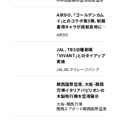
AIRDO、「ゴールデンカム
3
イ」とのコラボ第3弾。制服
着用キャラが就航各地に登
場
AIRDO
JAL、TBS日曜劇場
4
「VIVANT」とのタイアップ
実施
JAL
JALマイレージバンク
関西国際空港、大阪・関西
5
万博イタリアパビリオンの
木製飛行機を空港展示
大阪・関西万博
関西エアポート
関西国際空港