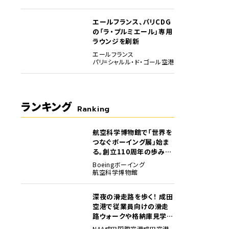
エールフランス、パリCDG
の「ラ・プルミエール」専用
ラウンジを刷新
エールフランス
パリ=シャルル・ド・ゴール空港
ランキング
Ranking
航空科学博物館で「世界を
1
つなぐボーイング展」始ま
る。創立110周年の歩みを
貴重な資料でたどる
Boeing
ボーイング
航空科学博物館
深夜の滑走路を歩く！ 成田
2
空港で従業員向けの滑走
路ウォークや格納庫見学イ
ベントを初開催
NAA
成田国際空港
成田空港