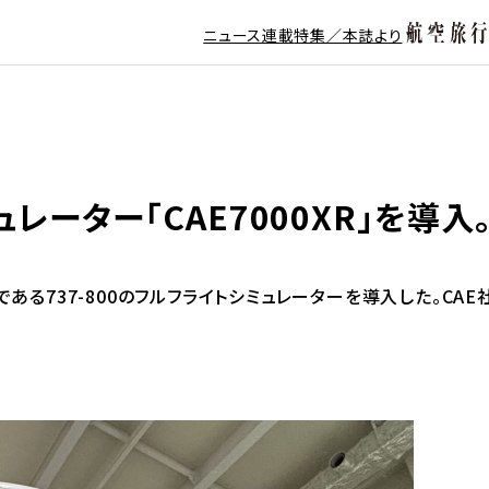
ニュース
連載
特集／本誌より
レーター「CAE7000XR」を導入。
る737-800のフルフライトシミュレーターを導入した。CAE社製