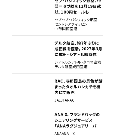
セブ・パシフィック航空、中
部＝セブ線を11月19日就
航。100円セールも
セブ
セブ・パシフィック航空
セントレア
フィリピン
中部国際空港
デルタ航空、約7年ぶりに
成田線を復活。2027年3月
に成田・シアトル線就航
シアトル
シアトル・タコマ空港
デルタ航空
成田空港
RAC、与那国島の景色が詰
まったタオルハンカチを機
内にて販売
JAL
JTA
RAC
ANA X、ブランドバッグの
シェアリングサービス
「ANAラグジュアリーバッ
グ」開始
ANA
ANA X