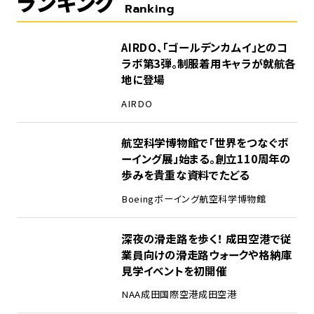
ランキング
Ranking
1
AIRDO、「ゴールデンカムイ」とのコ
ラボ第3弾。制服着用キャラが就航各
地に登場
AIRDO
2
航空科学博物館で「世界をつなぐボ
ーイング展」始まる。創立110周年の
歩みを貴重な資料でたどる
Boeing
ボーイング
航空科学博物館
3
深夜の滑走路を歩く！ 成田空港で従
業員向けの滑走路ウォークや格納庫
見学イベントを初開催
NAA
成田国際空港
成田空港