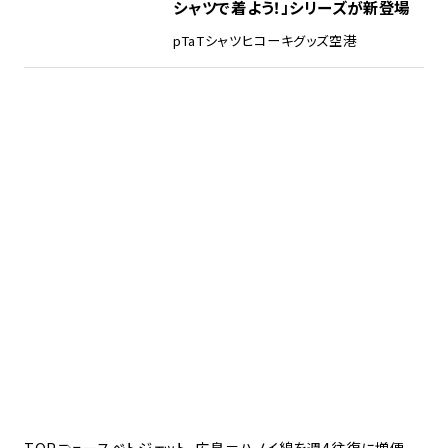
シャツで着よう！」シリーズが新登場
pTa
Tシャツ
ヒコーキグッズ
空港
TOP
ニュース
べトジェット、広島＝ハノイ線を週4往復に増便