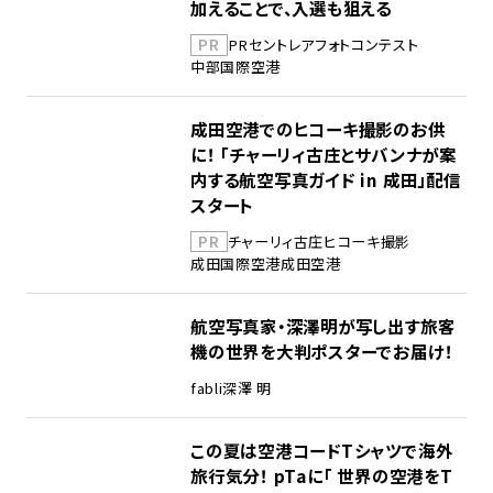
加えることで、入選も狙える
PR
PR
セントレア
フォトコンテスト
中部国際空港
成田空港でのヒコーキ撮影のお供
に！ 「チャーリィ古庄とサバンナが案
内する航空写真ガイド in 成田」配信
スタート
PR
チャーリィ古庄
ヒコーキ撮影
成田国際空港
成田空港
航空写真家・深澤明が写し出す旅客
機の世界を大判ポスターでお届け！
fabli
深澤 明
この夏は空港コードTシャツで海外
旅行気分！ pTaに「 世界の空港をT