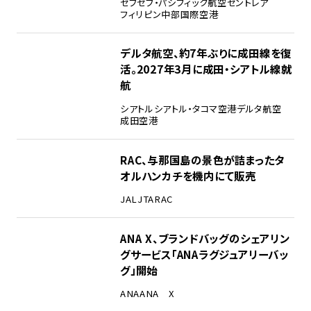
セブ
セブ・パシフィック航空
セントレア
フィリピン
中部国際空港
デルタ航空、約7年ぶりに成田線を復
活。2027年3月に成田・シアトル線就
航
シアトル
シアトル・タコマ空港
デルタ航空
成田空港
RAC、与那国島の景色が詰まったタ
オルハンカチを機内にて販売
JAL
JTA
RAC
ANA X、ブランドバッグのシェアリン
グサービス「ANAラグジュアリーバッ
グ」開始
ANA
ANA X