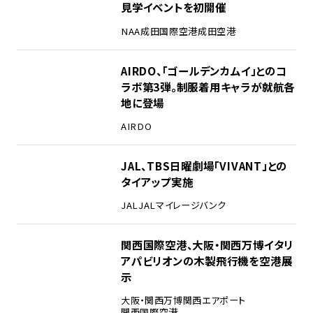
見学イベントを初開催
NAA
成田国際空港
成田空港
3
AIRDO、「ゴールデンカムイ」とのコ
ラボ第3弾。制服着用キャラが就航各
地に登場
AIRDO
4
JAL、TBS日曜劇場「VIVANT」との
タイアップ実施
JAL
JALマイレージバンク
5
関西国際空港、大阪・関西万博イタリ
アパビリオンの木製飛行機を空港展
示
大阪・関西万博
関西エアポート
関西国際空港