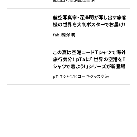
成田国際空港
成田空港
航空写真家・深澤明が写し出す旅客
機の世界を大判ポスターでお届け！
fabli
深澤 明
この夏は空港コードTシャツで海外
旅行気分！ pTaに「 世界の空港をT
シャツで着よう！」シリーズが新登場
pTa
Tシャツ
ヒコーキグッズ
空港