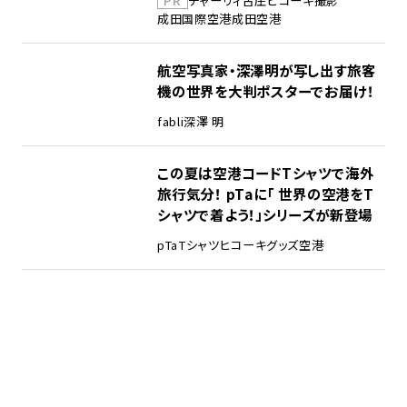
チャーリィ古庄
ヒコーキ撮影
成田国際空港
成田空港
航空写真家・深澤明が写し出す旅客
機の世界を大判ポスターでお届け！
fabli
深澤 明
この夏は空港コードTシャツで海外
旅行気分！ pTaに「 世界の空港をT
シャツで着よう！」シリーズが新登場
pTa
Tシャツ
ヒコーキグッズ
空港