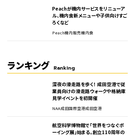
Peachが機内サービスをリニューア
ル、機内食新メニューや子供向けすご
ろくなど
Peach
機内販売
機内食
ランキング
Ranking
1
深夜の滑走路を歩く！ 成田空港で従
業員向けの滑走路ウォークや格納庫
見学イベントを初開催
NAA
成田国際空港
成田空港
2
航空科学博物館で「世界をつなぐボ
ーイング展」始まる。創立110周年の