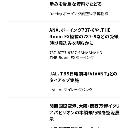
歩みを貴重な資料でたどる
Boeing
ボーイング
航空科学博物館
3
ANA、ボーイング737-8や、THE
Room FX搭載の787-9などの受領
時期見込みを明らかに
737-8
777-9
787-9
ANA
ANAHD
THE Room FX
ボーイング
4
JAL、TBS日曜劇場「VIVANT」との
タイアップ実施
JAL
JALマイレージバンク
5
関西国際空港、大阪・関西万博イタリ
アパビリオンの木製飛行機を空港展
示