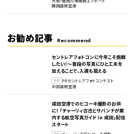
大阪・関西万博
関西エアポート
関西国際空港
お勧め記事
Recommend
セントレアフォトコンに今年こそ挑戦
したい！～普段の写真にひと工夫を
加えることで、入選も狙える
PR
PR
セントレア
フォトコンテスト
中部国際空港
成田空港でのヒコーキ撮影のお供
に！ 「チャーリィ古庄とサバンナが案
内する航空写真ガイド in 成田」配信
スタート
PR