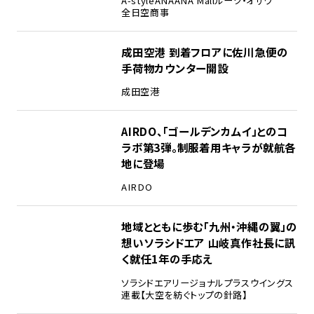
A-style
ANA
ANA Mall
ルーク・オザワ
全日空商事
成田空港 到着フロアに佐川急便の
手荷物カウンター開設
成田空港
AIRDO、「ゴールデンカムイ」とのコ
ラボ第3弾。制服着用キャラが就航各
地に登場
AIRDO
地域とともに歩む「九州・沖縄の翼」の
想い――ソラシドエア 山岐真作社長に訊
く就任1年の手応え
ソラシドエア
リージョナルプラスウイングス
連載【大空を紡ぐトップの針路】