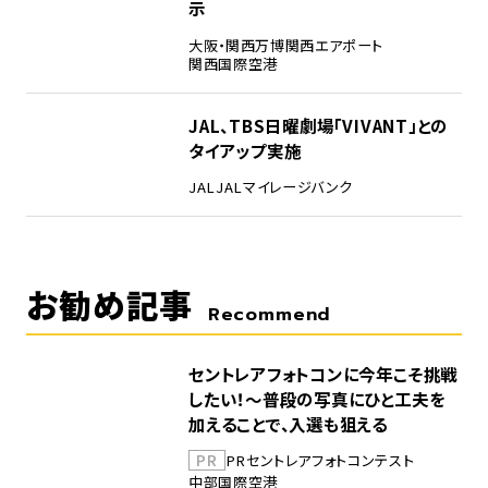
示
大阪・関西万博
関西エアポート
関西国際空港
5
JAL、TBS日曜劇場「VIVANT」との
タイアップ実施
JAL
JALマイレージバンク
お勧め記事
Recommend
セントレアフォトコンに今年こそ挑戦
したい！～普段の写真にひと工夫を
加えることで、入選も狙える
PR
PR
セントレア
フォトコンテスト
中部国際空港