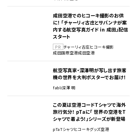
成田空港でのヒコーキ撮影のお供
に！ 「チャーリィ古庄とサバンナが案
内する航空写真ガイド in 成田」配信
スタート
PR
チャーリィ古庄
ヒコーキ撮影
成田国際空港
成田空港
航空写真家・深澤明が写し出す旅客
機の世界を大判ポスターでお届け！
fabli
深澤 明
この夏は空港コードTシャツで海外
旅行気分！ pTaに「 世界の空港をT
シャツで着よう！」シリーズが新登場
pTa
Tシャツ
ヒコーキグッズ
空港