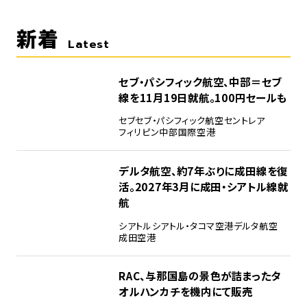
新着
Latest
セブ・パシフィック航空、中部＝セブ
線を11月19日就航。100円セールも
セブ
セブ・パシフィック航空
セントレア
フィリピン
中部国際空港
デルタ航空、約7年ぶりに成田線を復
活。2027年3月に成田・シアトル線就
航
シアトル
シアトル・タコマ空港
デルタ航空
成田空港
RAC、与那国島の景色が詰まったタ
オルハンカチを機内にて販売