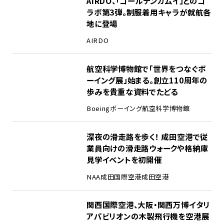
AIRDO、「ゴールデンカムイ」とのコ
ラボ第3弾。制服着用キャラが就航各
地に登場
AIRDO
2
航空科学博物館で「世界をつなぐボ
ーイング展」始まる。創立110周年の
歩みを貴重な資料でたどる
Boeing
ボーイング
航空科学博物館
3
深夜の滑走路を歩く！ 成田空港で従
業員向けの滑走路ウォークや格納庫
見学イベントを初開催
NAA
成田国際空港
成田空港
4
関西国際空港、大阪・関西万博イタリ
アパビリオンの木製飛行機を空港展