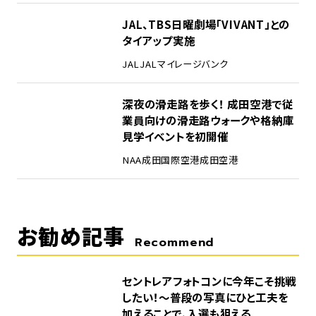
4
JAL、TBS日曜劇場「VIVANT」との
タイアップ実施
JAL
JALマイレージバンク
5
深夜の滑走路を歩く！ 成田空港で従
業員向けの滑走路ウォークや格納庫
見学イベントを初開催
NAA
成田国際空港
成田空港
お勧め記事
Recommend
セントレアフォトコンに今年こそ挑戦
したい！～普段の写真にひと工夫を
加えることで、入選も狙える