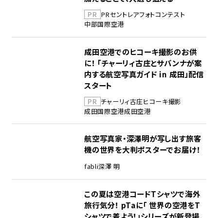
PR
PR
セントレア
フォトコンテスト
中部国際空港
成田空港でのヒコーキ撮影のお供
に！ 「チャーリィ古庄とサバンナが案
内する航空写真ガイド in 成田」配信
スタート
PR
チャーリィ古庄
ヒコーキ撮影
成田国際空港
成田空港
航空写真家・深澤明が写し出す旅客
機の世界を大判ポスターでお届け！
fabli
深澤 明
この夏は空港コードTシャツで海外
旅行気分！ pTaに「 世界の空港をT
シャツで着よう！」シリーズが新登場