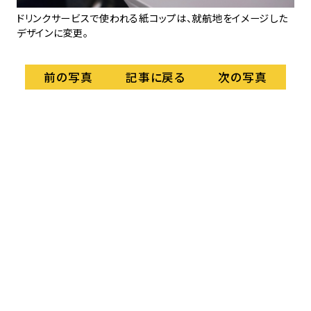
室
ドリンクサービスで使われる紙コップは、就航地をイメージした
兵
デザインに変更。
「
記事に戻る
前の写真
次の写真