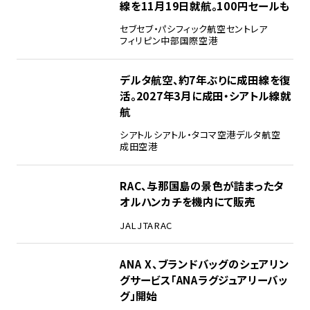
線を11月19日就航。100円セールも
セブ
セブ・パシフィック航空
セントレア
フィリピン
中部国際空港
デルタ航空、約7年ぶりに成田線を復
活。2027年3月に成田・シアトル線就
航
シアトル
シアトル・タコマ空港
デルタ航空
成田空港
RAC、与那国島の景色が詰まったタ
オルハンカチを機内にて販売
JAL
JTA
RAC
ANA X、ブランドバッグのシェアリン
グサービス「ANAラグジュアリーバッ
グ」開始