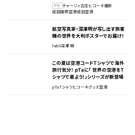
PR
チャーリィ古庄
ヒコーキ撮影
成田国際空港
成田空港
航空写真家・深澤明が写し出す旅客
機の世界を大判ポスターでお届け！
fabli
深澤 明
この夏は空港コードTシャツで海外
旅行気分！ pTaに「 世界の空港をT
シャツで着よう！」シリーズが新登場
pTa
Tシャツ
ヒコーキグッズ
空港