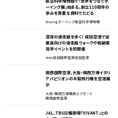
2
航空科学博物館で「世界をつなぐボ
ーイング展」始まる。創立110周年の
歩みを貴重な資料でたどる
Boeing
ボーイング
航空科学博物館
3
深夜の滑走路を歩く！ 成田空港で従
業員向けの滑走路ウォークや格納庫
見学イベントを初開催
NAA
成田国際空港
成田空港
4
関西国際空港、大阪・関西万博イタリ
アパビリオンの木製飛行機を空港展
示
大阪・関西万博
関西エアポート
関西国際空港
5
JAL、TBS日曜劇場「VIVANT」との