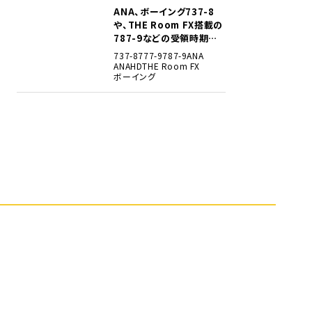
ANA、ボーイング737-8
5
や、THE Room FX搭載の
787-9などの受領時期見
込みを明らかに
737-8
777-9
787-9
ANA
ANAHD
THE Room FX
ボーイング