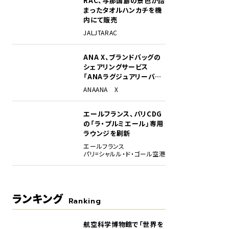
RAC、与那国島の景色が詰
まったタオルハンカチを機
内にて販売
JAL
JTA
RAC
ANA X、ブランドバッグの
シェアリングサービス
「ANAラグジュアリーバッ
グ」開始
ANA
ANA X
、羽田を発着するテストフライトへ向けて離陸するJA01WJ。この後にデカールの貼り
エールフランス、パリCDG
の「ラ・プルミエール」専用
ラウンジを刷新
エールフランス
パリ=シャルル・ド・ゴール空港
ランキング
Ranking
航空科学博物館で「世界を
1