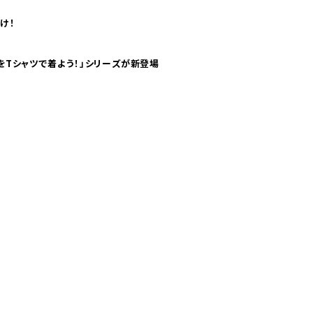
け！
気分！ pTaに「 世界の空港をTシャツで着よう！」シリーズが新登場