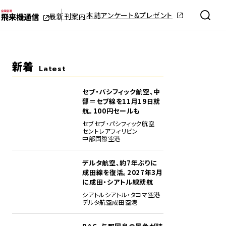
本誌アンケート&プレゼント
最新刊案内
新着
Latest
セブ・パシフィック航空、中
部＝セブ線を11月19日就
航。100円セールも
セブ
セブ・パシフィック航空
セントレア
フィリピン
中部国際空港
デルタ航空、約7年ぶりに
成田線を復活。2027年3月
に成田・シアトル線就航
シアトル
シアトル・タコマ空港
デルタ航空
成田空港