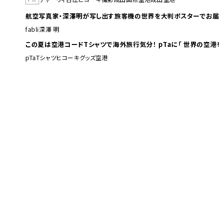
航空写真家・深澤明が写し出す旅客機の世界を大判ポスターでお届
fabli
深澤 明
この夏は空港コードTシャツで海外旅行
pTa
Tシャツ
ヒコーキグッズ
空港