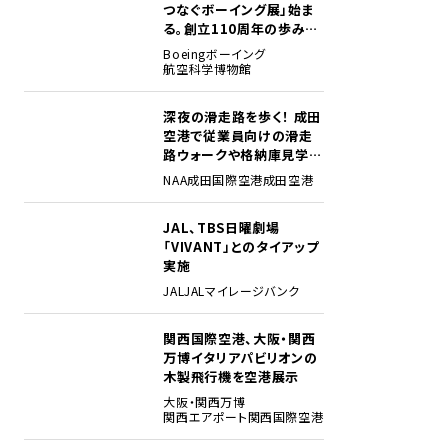
つなぐボーイング展」始ま
る。創立110周年の歩みを
貴重な資料でたどる
Boeing
ボーイング
航空科学博物館
深夜の滑走路を歩く！ 成田
2
空港で従業員向けの滑走
路ウォークや格納庫見学イ
ベントを初開催
NAA
成田国際空港
成田空港
JAL、TBS日曜劇場
3
「VIVANT」とのタイアップ
実施
JAL
JALマイレージバンク
関西国際空港、大阪・関西
4
万博イタリアパビリオンの
木製飛行機を空港展示
大阪・関西万博
関西エアポート
関西国際空港