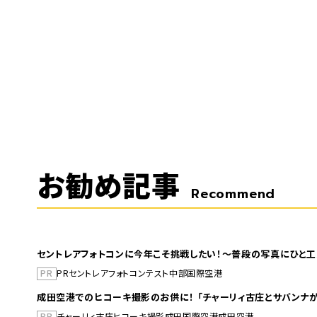
お勧め記事
Recommend
セントレアフォトコンに今年こそ挑戦したい！～普段の写真にひと工
PR
PR
セントレア
フォトコンテスト
中部国際空港
成田空港でのヒコーキ撮影のお供に！ 「チャーリィ古庄とサバンナが
PR
チャーリィ古庄
ヒコーキ撮影
成田国際空港
成田空港