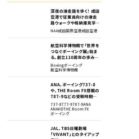
深夜の滑走路を歩く！ 成田
1
空港で従業員向けの滑走
路ウォークや格納庫見学イ
ベントを初開催
NAA
成田国際空港
成田空港
航空科学博物館で「世界を
2
つなぐボーイング展」始ま
る。創立110周年の歩みを
貴重な資料でたどる
Boeing
ボーイング
航空科学博物館
ANA、ボーイング737-8
3
や、THE Room FX搭載の
787-9などの受領時期見
込みを明らかに
737-8
777-9
787-9
ANA
ANAHD
THE Room FX
ボーイング
JAL、TBS日曜劇場
4
「VIVANT」とのタイアップ