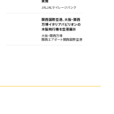
実施
JAL
JALマイレージバンク
関西国際空港、大阪・関西
5
万博イタリアパビリオンの
木製飛行機を空港展示
大阪・関西万博
関西エアポート
関西国際空港