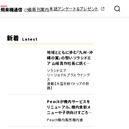
本誌アンケート&プレゼント
最新刊案内
新着
Latest
地域とともに歩む「九州・沖
縄の翼」の想い――ソラシドエ
ア 山岐真作社長に訊く就
任1年の手応え
ソラシドエア
リージョナルプラスウイング
ス
連載【大空を紡ぐトップの針
路】
Peachが機内サービスを
リニューアル、機内食新メ
ニューや子供向けすごろく
など
Peach
機内販売
機内食