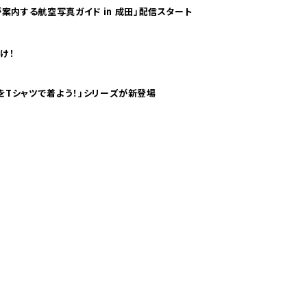
案内する航空写真ガイド in 成田」配信スタート
け！
気分！ pTaに「 世界の空港をTシャツで着よう！」シリーズが新登場