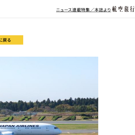
ニュース
連載
特集／本誌より
に戻る