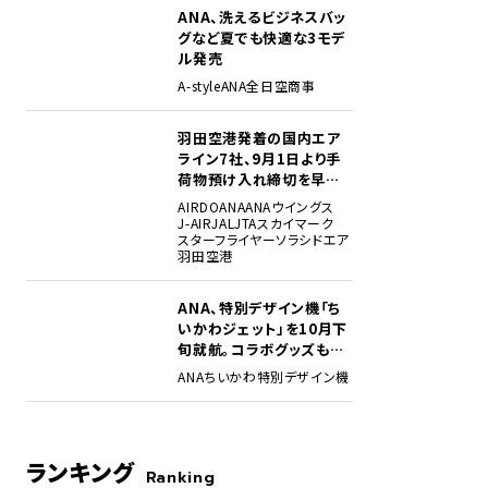
ANA、洗えるビジネスバッ
グなど夏でも快適な3モデ
ル発売
A-style
ANA
全日空商事
羽田空港発着の国内エア
ライン7社、9月1日より手
荷物預け入れ締切を早期
化・厳格化。定時性確保に
AIRDO
ANA
ANAウイングス
向け
J-AIR
JAL
JTA
スカイマーク
スターフライヤー
ソラシドエア
羽田空港
ANA、特別デザイン機「ち
いかわジェット」を10月下
旬就航。コラボグッズも展
開
ANA
ちいかわ
特別デザイン機
ランキング
Ranking