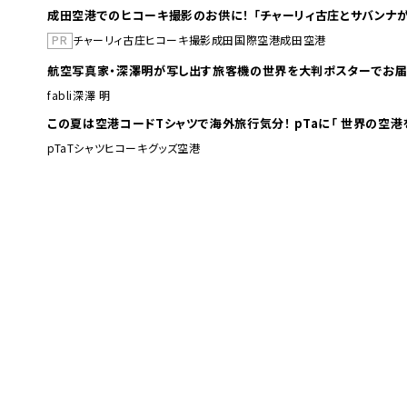
成田空港でのヒコーキ撮影のお供に！ 「チャーリィ古庄とサバンナが
PR
チャーリィ古庄
ヒコーキ撮影
成田国際空港
成田空港
航空写真家・深澤明が写し出す旅客機の世界を大判ポスターでお届
fabli
深澤 明
この夏は空港コードTシャツで海外旅行
pTa
Tシャツ
ヒコーキグッズ
空港